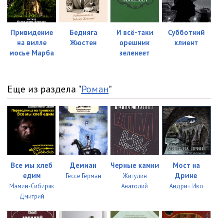
Привидение
Бедняга
И всё-таки
Субботний
на вилле
Жюстен
орешник
клиент
мосье Марба
зеленеет
Еще из раздела "
Роман
"
Все мы хлеб
Демиан
Черные камни
Мост на
едим
Дрине
Гессе Герман
Жигулин
Мамин-Сибиряк
Анатолий
Андрич Иво
Дмитрий