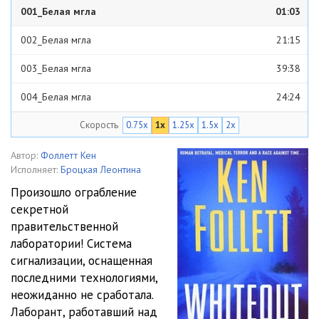
001_Белая мгла
01:03
002_Белая мгла
21:15
003_Белая мгла
39:38
004_Белая мгла
24:24
Скорость
0.75x
1x
1.25x
1.5x
2x
005_Белая мгла
19:37
006_Белая мгла
23:05
Автор:
Фоллетт Кен
Исполняет:
Броцкая Леонтина
007_Белая мгла
15:34
Произошло ограбление
секретной
008_Белая мгла
23:10
правительственной
009_Белая мгла
24:29
лаборатории! Система
сигнализации, оснащенная
010_Белая мгла
19:06
последними технологиями,
неожиданно не сработала.
011_Белая мгла
29:32
Лаборант, работавший над