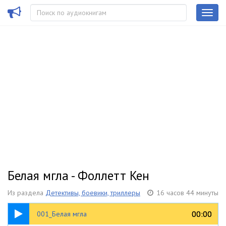
Белая мгла - Фоллетт Кен
Из раздела
Детективы, боевики, триллеры
16 часов 44 минуты
01:03
00:00
00:00
001_Белая мгла