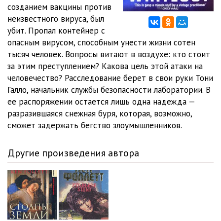
012_Белая мгла
22:27
созданием вакцины против
неизвестного вируса, был
013_Белая мгла
34:57
убит. Пропал контейнер с
опасным вирусом, способным унести жизни сотен
014_Белая мгла
18:13
тысяч человек. Вопросы витают в воздухе: кто стоит
015_Белая мгла
15:44
за этим преступлением? Какова цель этой атаки на
человечество? Расследование берет в свои руки Тони
016_Белая мгла
24:12
Галло, начальник службы безопасности лаборатории. В
ее распоряжении остается лишь одна надежда —
017_Белая мгла
12:13
разразившаяся снежная буря, которая, возможно,
018_Белая мгла
18:11
сможет задержать бегство злоумышленников.
019_Белая мгла
26:44
Другие произведения автора
020_Белая мгла
15:33
021_Белая мгла
15:00
022_Белая мгла
24:24