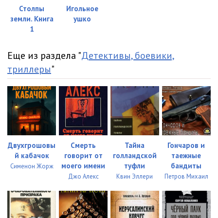
023_Белая мгла
11:20
Столпы
Игольное
земли. Книга
ушко
024_Белая мгла
28:07
1
025_Белая мгла
08:03
Еще из раздела "
Детективы, боевики,
026_Белая мгла
14:31
триллеры
"
027_Белая мгла
10:06
028_Белая мгла
19:17
029_Белая мгла
09:03
030_Белая мгла
06:46
Двухгрошовы
Смерть
Тайна
Гончаров и
й кабачок
говорит от
голландской
таежные
031_Белая мгла
08:08
моего имени
туфли
бандиты
Сименон Жорж
032_Белая мгла
22:06
Джо Алекс
Квин Эллери
Петров Михаил
033_Белая мгла
17:02
034_Белая мгла
14:08