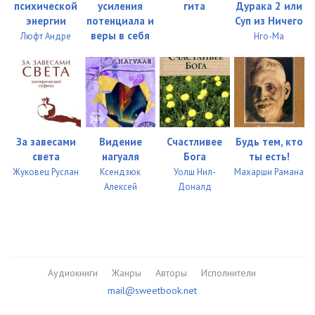
психической
усиления
гита
Дурака 2 или
энергии
потенциала и
Суп из Ничего
веры в себя
Люфт Андре
Нго-Ма
За завесами
Видение
Счастливее
Будь тем, кто
света
нагуаля
Бога
ты есть!
Жуковец Руслан
Ксендзюк
Уолш Нил-
Махарши Рамана
Алексей
Доналд
Аудиокниги
Жанры
Авторы
Исполнители
mail@sweetbook.net