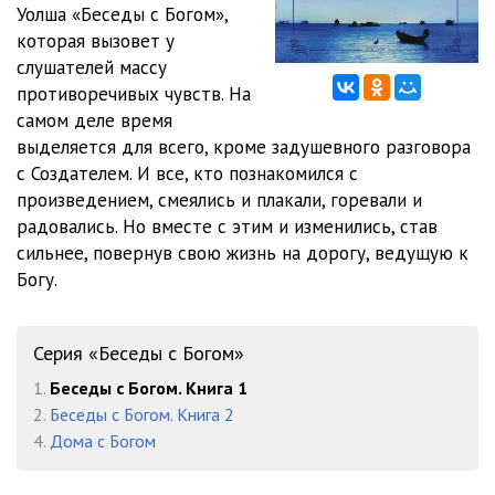
Уолша «Беседы с Богом»,
которая вызовет у
12. Ты можешь подумать
32:19
слушателей массу
13. Я хотел бы вернуться
25:15
противоречивых чувств. На
самом деле время
14. Почему я не могу
48:18
выделяется для всего, кроме задушевного разговора
с Создателем. И все, кто познакомился с
15. Как можно решить
42:39
произведением, смеялись и плакали, горевали и
16. Заключительная
24:01
радовались. Но вместе с этим и изменились, став
сильнее, повернув свою жизнь на дорогу, ведущую к
Богу.
Серия «Беседы с Богом»
1.
Беседы с Богом. Книга 1
2.
Беседы с Богом. Книга 2
4.
Дома с Богом