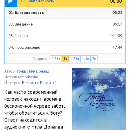
00:00
00:00
01. Благодарность
01. Благодарность
05:21
02. Введение
09:17
03. Начало
1:11:09
04. Продолжение
47:44
Скорость
0.75x
1x
1.25x
1.5x
2x
05. Завершение
1:08:53
06. Ты укажешь мне путь жизни
32:19
Автор:
Уолш Нил-Доналд
Исполняет:
Nikosho
07. Вопросы
52:25
Из серии:
Беседы с Богом #1
Как часто современный
08. Ты меня вдохновляешь
19:20
человек находит время в
бесконечной череде забот,
09. Каков истинный путь к Богу
46:30
чтобы обратиться к Богу?
10. Жизнь так ужасна
31:50
Ответ находится в
аудиокниге Нила-Доналда
11. Когда я достаточно узнаю
1:21:48