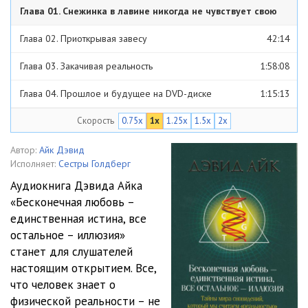
Глава 01. Снежинка в лавине никогда не чувствует свою
чувствует свою ответст
ответст
1:13:57
Глава 02. Приоткрывая завесу
42:14
Глава 03. Закачивая реальность
1:58:08
Глава 04. Прошлое и будущее на DVD-диске
1:15:13
Скорость
0.75x
1x
1.25x
1.5x
2x
Глава 05. Доктор, излечи свой компьютерный вирус
51:20
Глава 06. Программа Бога
1:28:47
Автор:
Айк Дэвид
Исполняет:
Сестры Голдберг
Глава 07. Старое время, Нью Эйдж - всё равно
47:15
Аудиокнига Дэвида Айка
«Бесконечная любовь –
Глава 08. Ещё один взгляд на Общество
1:24:15
единственная истина, все
Глава 09. Это всё
1:23:58
остальное – иллюзия»
станет для слушателей
Глава 10. Выходим из Матрицы
1:00:10
настоящим открытием. Все,
что человек знает о
физической реальности – не