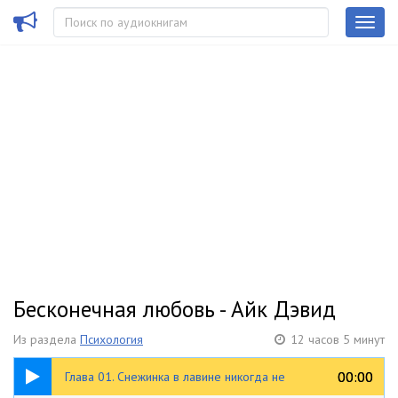
Бесконечная любовь - Айк Дэвид
Из раздела
Психология
12 часов 5 минут
1:13:57
00:00
00:00
Глава 01. Снежинка в лавине никогда не