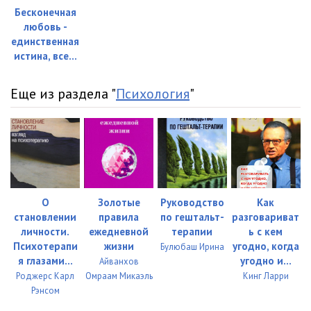
Бесконечная
любовь -
единственная
истина, все...
Еще из раздела "
Психология
"
О
Золотые
Руководство
Как
становлении
правила
по гештальт-
разговариват
личности.
ежедневной
терапии
ь с кем
Психотерапи
жизни
угодно, когда
Булюбаш Ирина
я глазами...
угодно и...
Айванхов
Роджерс Карл
Омраам Микаэль
Кинг Ларри
Рэнсом