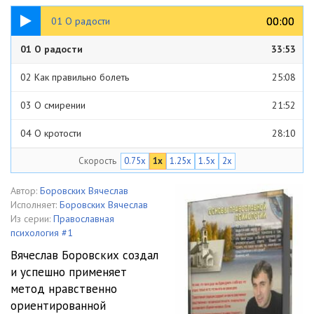
33:53
00:00
00:00
01 О радости
01 О радости
33:53
02 Как правильно болеть
25:08
03 О смирении
21:52
04 О кротости
28:10
Скорость
0.75x
1x
1.25x
1.5x
2x
05 Депрессия
31:49
06 О тщеславии
18:32
Автор:
Боровских Вячеслав
Исполняет:
Боровских Вячеслав
07 Болезни нашего общества
30:37
Из серии:
Православная
психология #1
08 Трудности воцерковления
27:35
Вячеслав Боровских создал
и успешно применяет
09 Неврозы ч1
36:13
метод нравственно
10 Неврозы ч2
36:47
ориентированной