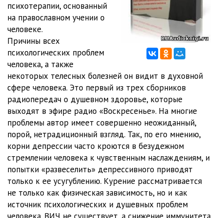
психотерапии, основанный
11 Неврозы ч3
32:26
на православном учении о
человеке.
12 Неврозы ч4
25:31
Причины всех
13 Есть ли ВИЧ
36:05
психологических проблем
человека, а также
14 О прививках
23:45
некоторых телесных болезней он видит в духовной
сфере человека. Это первый из трех сборников
15 Еще о неврозах
24:38
радиопередач о душевном здоровье, которые
16 О курении
20:03
выходят в эфире радио «Воскресенье». На многие
проблемы автор имеет совершенно неожиданный,
17 Ипохондрия
26:21
порой, нетрадиционный взгляд. Так, по его мнению,
корни депрессии часто кроются в безудежном
18 Что такое НЛП
29:41
стремлении человека к чувственным наслаждениям, и
19 НЛП продолжение
23:40
попытки «развеселить» депрессивного приводят
только к ее усугублению. Курение рассматривается
20 О душевном здоровье ч1
35:51
не только как физическая зависимость, но и как
источник психологических и душевных проблем
21 О душевном здоровье ч2
34:43
человека. ВИЧ не существует, а снижение иммунитета