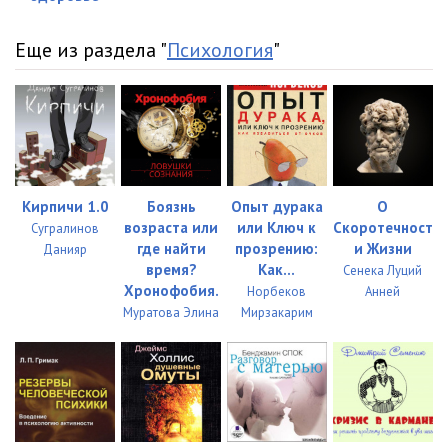
Еще из раздела "
Психология
"
Кирпичи 1.0
Боязнь
Опыт дурака
О
возраста или
или Ключ к
Скоротечност
Сугралинов
где найти
прозрению:
и Жизни
Данияр
время?
Как...
Сенека Луций
Хронофобия.
Норбеков
Анней
Муратова Элина
Мирзакарим