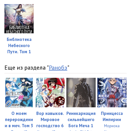
Библиотека
Небесного
Пути. Том 1
Еще из раздела "
Ранобэ
"
О моем
Вор навыков.
Реинкарнация
Принцесса
перерождени
Мировое
сильнейшего
Империи
и в меч. Том 3
господство 6
Бога Меча 1
Мориока