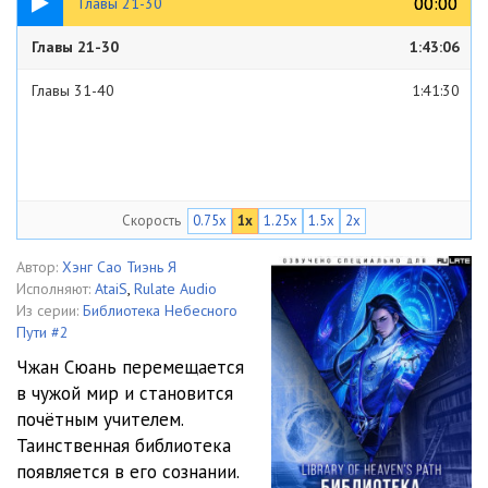
00:00
00:00
Главы 21-30
Главы 21-30
1:43:06
Главы 31-40
1:41:30
Скорость
0.75x
1x
1.25x
1.5x
2x
Автор:
Хэнг Сао Тиэнь Я
Исполняют:
AtaiS
,
Rulate Audio
Из серии:
Библиотека Небесного
Пути #2
Чжан Сюань перемещается
в чужой мир и становится
почётным учителем.
Таинственная библиотека
появляется в его сознании.