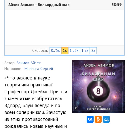
Айзек Азимов - Бильярдный шар
58:59
Скорость
0.75x
1x
1.25x
1.5x
2x
Автор:
Азимов Айзек
Исполняет:
Mannara Сергей
«Что важнее в науке —
теория или практика?
Профессор Джеймс Присс и
знаменитый изобретатель
Эдвард Блум всегда и во
всём соперничали. Зачастую
из этих противостояний
рождались новые научные и