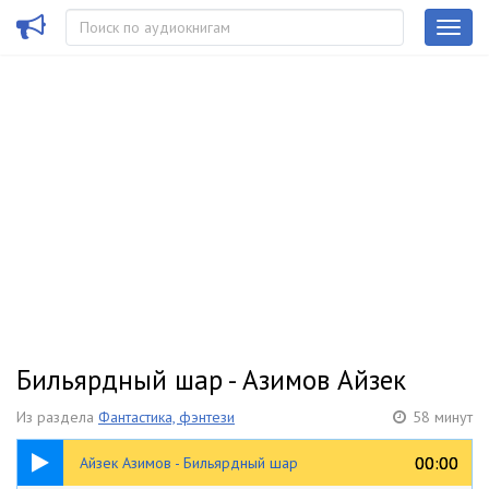
Бильярдный шар - Азимов Айзек
Из раздела
Фантастика, фэнтези
58 минут
58:59
00:00
00:00
Айзек Азимов - Бильярдный шар