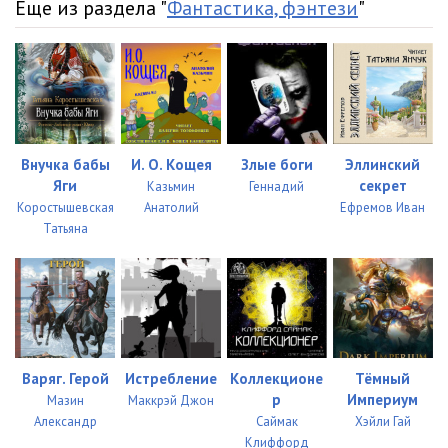
Еще из раздела "
Фантастика, фэнтези
"
Внучка бабы
И. О. Кощея
Злые боги
Эллинский
Яги
секрет
Казьмин
Геннадий
Коростышевская
Анатолий
Ефремов Иван
Татьяна
Варяг. Герой
Истребление
Коллекционе
Тёмный
р
Империум
Мазин
Маккрэй Джон
Александр
Саймак
Хэйли Гай
Клиффорд