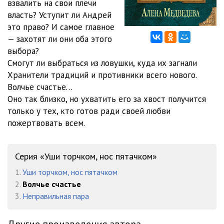
взвалить на свои плечи
12
09:12
власть? Уступит ли Андрей
13
08:06
это право? И самое главное
— захотят ли они оба этого
14
11:55
выбора?
Смогут ли выбраться из ловушки, куда их загнали
15
12:08
Хранители традиций и противники всего нового.
16
12:23
Волчье счастье…
Оно так близко, но ухватить его за хвост получится
17
09:24
только у тех, кто готов ради своей любви
пожертвовать всем.
18
09:22
19
08:07
Серия «Уши торчком, нос пятачком»
20
08:55
1.
Уши торчком, нос пятачком
2.
Волчье счастье
21
11:04
3.
Неправильная пара
22
11:14