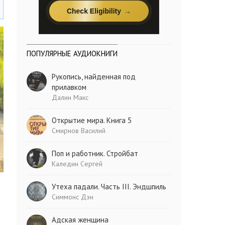
ПОПУЛЯРНЫЕ АУДИОКНИГИ
Рукопись, найденная под
прилавком
Далин Макс
Открытие мира. Книга 5
Смирнов Василий
Поп и работник. Стройбат
Каледин Сергей
Утеха падали. Часть III. Эндшпиль
Симмонс Дэн
Адская женщина