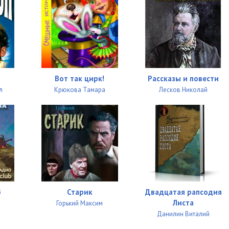
Вот так цирк!
Рассказы и повести
л
Крюкова Тамара
Лесков Николай
б
Старик
Двадцатая рапсодия
Листа
а
Горький Максим
Данилин Виталий