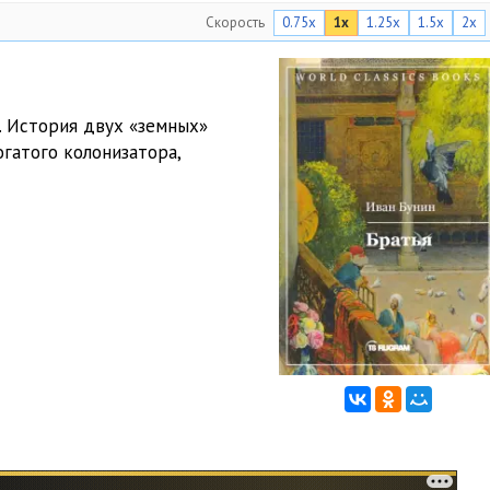
Скорость
0.75x
1x
1.25x
1.5x
2x
. История двух «земных»
гатого колонизатора,