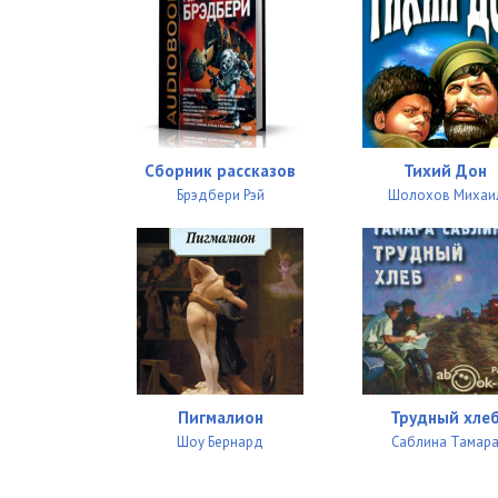
Сборник рассказов
Тихий Дон
Брэдбери Рэй
Шолохов Михаи
Пигмалион
Трудный хле
Шоу Бернард
Саблина Тамар