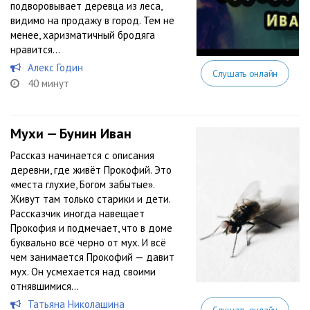
подворовывает деревца из леса,
видимо на продажу в город. Тем не
менее, харизматичный бродяга
нравится...
Алекс Годин
Слушать онлайн
40 минут
Мухи — Бунин Иван
Рассказ начинается с описания
деревни, где живёт Прокофий. Это
«места глухие, Богом забытые».
Живут там только старики и дети.
Рассказчик иногда навещает
Прокофия и подмечает, что в доме
буквально всё черно от мух. И всё
чем занимается Прокофий — давит
мух. Он усмехается над своими
отнявшимися...
Татьяна Николашина