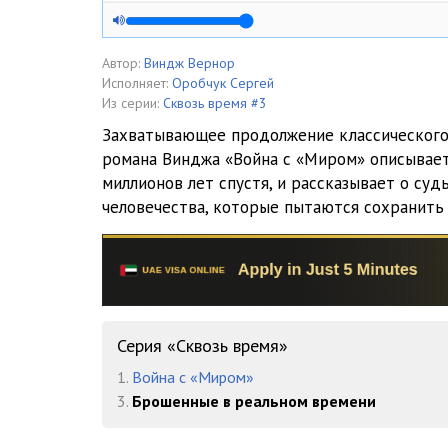
03_05
03_06
Автор:
Виндж Вернор
Исполняет:
Оробчук Сергей
03_07
Из серии:
Сквозь время #3
Захватывающее продолжение классического
03_08
романа Винджа «Война с «Миром» описывает
миллионов лет спустя, и рассказывает о су
03_09
человечества, которые пытаются сохранить 
03_10
03_11
03_12
03_13
Серия «Сквозь время»
1.
Война с «Миром»
03_14
3.
Брошенные в реальном времени
03_15