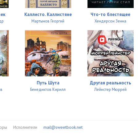
век
Каллисто. Каллистяне
Что-то блестящее
др
Мартынов Георгий
Хендерсон Зенна
Путь Шута
Другая реальность
ав
Бенедиктов Кирилл
Лейнстер Мюррей
торы
Исполнители
mail@sweetbook.net