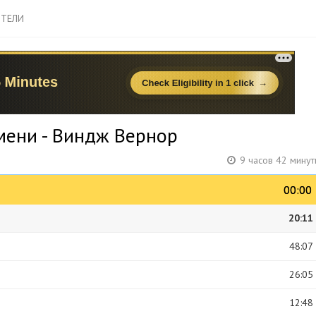
ТЕЛИ
мени - Виндж Вернор
9 часов 42 мину
00:00
00:00
20:11
48:07
26:05
12:48