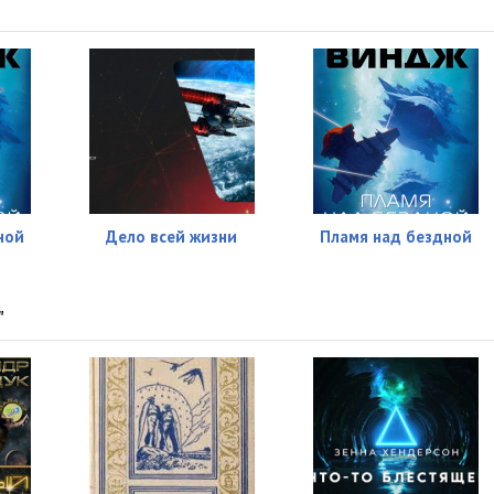
05:33
15:05
18:18
24:47
07:47
15:02
ной
Дело всей жизни
Пламя над бездной
22:22
"
12:08
34:34
49:53
28:45