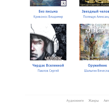
Без письма
Звездный чело
Кривонос Владимир
Полещук Алексан
Чердак Вселенной
Оружейник
Павлов Сергей
Шалыгин Вячесл
Аудиокниги
Жанры
Ав