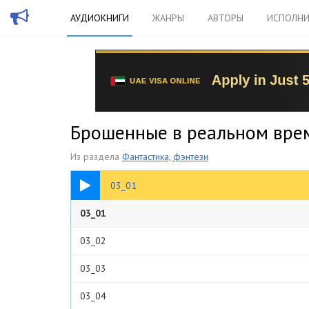
АУДИОКНИГИ
ЖАНРЫ
АВТОРЫ
ИСПОЛНИ
Брошенные в реальном вре
Из раздела
Фантастика, фэнтези
20:11
03_01
03_01
03_02
03_03
03_04