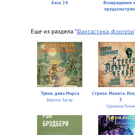
База 24
Возвращение 
предусмотрен
K-11-Glava-038
K-11-Glava-039-1
Еще из раздела "
Фантастика, фэнтези
K-11-Glava-039-2
K-11-Glava-040
K-11-Glava-041
K-11-Glava-042
K-11-Glava-043
Тувия, дева Марса
Стрела. Монета. Иск
K-11-Glava-044
3
Берроуз Эдгар
Суржиков Рома
K-11-Glava-045
K-11-Glava-046
K-11-Glava-047