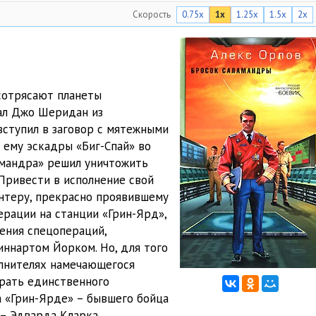
Скорость
0.75x
1x
1.25x
1.5x
2x
08:43
09:04
06:45
сотрясают планеты
11:30
ал Джо Шеридан из
вступил в заговор с мятежными
04:41
 ему эскадры «Биг-Спай» во
03:17
амандра» решил уничтожить
Привести в исполнение свой
03:13
нтеру, прекрасно проявившему
ерации на станции «Грин-Ярд»,
04:29
ения спецопераций,
04:24
ннартом Йорком. Но, для того
олнителях намечающегося
07:18
рать единственного
а «Грин-Ярде» – бывшего бойца
05:10
– Эдварда Кларка.