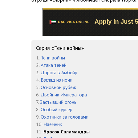
K-11-Glava-015
K-11-Glava-016
K-11-Glava-017
K-11-Glava-018
Серия «Тени войны»
K-11-Glava-019
1.
Тени войны
2.
Атака теней
K-11-Glava-020
3.
Дорога в Амбейр
K-11-Glava-021
4.
Взгляд из ночи
5.
Основной рубеж
K-11-Glava-022
6.
Двойник Императора
7.
Застывший огонь
K-11-Glava-023
8.
Особый курьер
K-11-Glava-024
9.
Охотники за головами
10.
Наёмник
K-11-Glava-025
11.
Бросок Саламандры