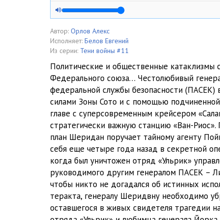
K-11-Glava-005-1
K-11-Glava-005-2
Автор:
Орлов Алекс
Исполняет:
Белов Евгений
K-11-Glava-006
Из серии:
Тени войны #11
Политические и общественные катаклизмы 
K-11-Glava-007
Федерального союза… Честолюбивый генер
федеральной службы безопасности (ПАСЕК) 
K-11-Glava-008
силами Зоны Сото и с помощью подчиненной
K-11-Glava-009
главе с суперсовременным крейсером «Сал
стратегически важную станцию «Ван-Риос». 
K-11-Glava-010
план Шеридан поручает тайному агенту Пой
себя еще четыре года назад в секретной оп
K-11-Glava-011
когда был уничтожен отряд «Ульрик» управл
K-11-Glava-012
руководимого другим генералом ПАСЕК – Ли
чтобы никто не догадался об истинных исп
K-11-Glava-013
теракта, генералу Шеридвну необходимо уб
оставшегося в живых свидетеля трагедии н
K-11-Glava-014
отряда «Ульрик» и любимца генерала Йорка 