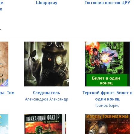
не
Шварцкау
Тютюнин против ЦРУ
о
08:18
09:13
"
08:07
08:42
08:41
06:27
10:17
ра. Том
Следователь
Терской фронт. Билет в
04:52
один конец
Александров Александр
н
Громов Борис
06:41
05:37
08:39