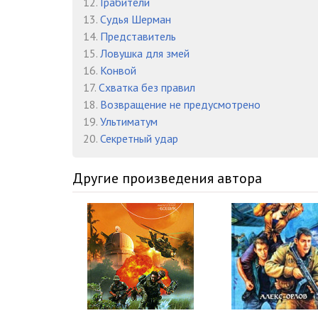
12.
Грабители
K-11-Glava-026
13.
Судья Шерман
K-11-Glava-027
14.
Представитель
15.
Ловушка для змей
K-11-Glava-028
16.
Конвой
17.
Схватка без правил
K-11-Glava-029
18.
Возвращение не предусмотрено
K-11-Glava-030
19.
Ультиматум
20.
Секретный удар
K-11-Glava-031
K-11-Glava-032
Другие произведения автора
K-11-Glava-033
K-11-Glava-034
K-11-Glava-035
K-11-Glava-036
K-11-Glava-037