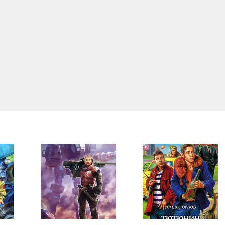
05:33
03:23
04:57
06:52
04:57
05:07
05:04
03:18
04:33
08:15
06:19
05:17