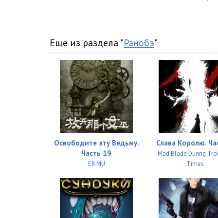
Еще из раздела "
Ранобэ
"
Освободите эту Ведьму.
Слава Королю. Ча
Часть 19
Mad Blade During Tro
ER MU
Times