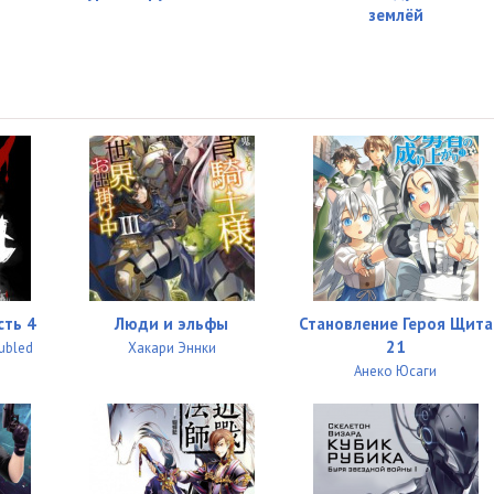
землёй
сть 4
Люди и эльфы
Становление Героя Щита
21
ubled
Хакари Эннки
Анеко Юсаги