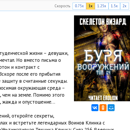
Скорость
0.75x
1x
1.25x
1.5x
2x
14:50
13:39
13:38
13:20
туденческой жизни – девушки,
13:17
 мечтал. Но вместо письма о
13:07
ртон и контракт с
Вскоре после его прибытия
13:07
ё защиту в считанные секунды.
носимая окружающая среда –
14:22
, чем на земле. Помимо этого
14:24
д, жажда и опустошение…
13:53
ний, откройте секреты,
лах и встретьте легендарных Воинов Клинка с
14:44
«Ультимативная Техника Клинка: Сила 256 Ядерных