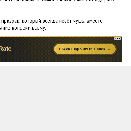
12:23
14:50
 призрак, который всегда несёт чушь, вместе
ание вопреки всему.
14:35
15:10
12:04