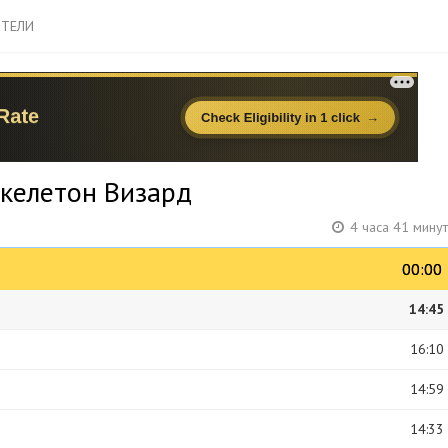
ТЕЛИ
Скелетон Визард
4 часа 41 мину
00:00
00:00
14:45
16:10
14:59
14:33