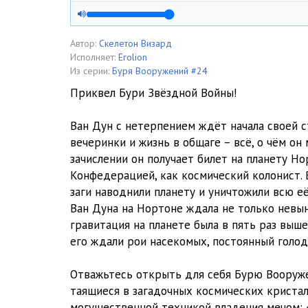
Глава 465
Глава 466
Автор:
Скелетон Визард
Исполняет:
Erolion
Глава 467
Из серии:
Буря Вооружений #24
Приквел Бури Звёздной Войны!
Глава 468
Ван Дун с нетерпением ждёт начала своей с
Глава 469
вечеринки и жизнь в общаге – всё, о чём он
Глава 470
зачислении он получает билет на планету Но
Конфедерацией, как космический колонист. 
Глава 471
заги наводнили планету и уничтожили всю е
Ван Дуна на Нортоне ждала не только невы
Глава 472
гравитация на планете была в пять раз выше
Глава 473
его ждали рои насекомых, постоянный голо
Глава 474
Отважьтесь открыть для себя Бурю Вооруже
таящиеся в загадочных космических кристал
Глава 475
могущественной техникой владения мечом: 