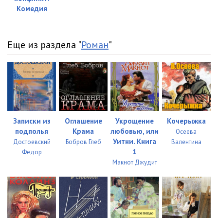
Комедия
Еще из раздела "
Роман
"
Записки из
Оглашение
Укрощение
Кочерыжка
подполья
Крама
любовью, или
Осеева
Уитни. Книга
Достоевский
Бобров Глеб
Валентина
1
Федор
Макнот Джудит