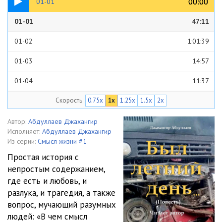
00:00
00:00
01-01
01-01
47:11
01-02
1:01:39
01-03
14:57
01-04
11:37
Скорость
0.75x
1x
1.25x
1.5x
2x
01-05
07:42
01-06
23:39
Автор:
Абдуллаев Джахангир
Исполняет:
Абдуллаев Джахангир
01-07
08:52
Из серии:
Смысл жизни #1
Простая история с
02-01
46:39
непростым содержанием,
где есть и любовь, и
02-02
1:01:06
разлука, и трагедия, а также
02-03
14:23
вопрос, мучающий разумных
людей: «В чем смысл
02-04
10:34