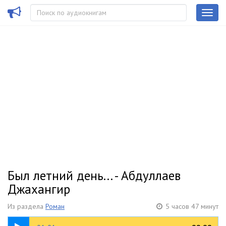
Был летний день... - Абдуллаев
Джахангир
Из раздела
Роман
5 часов 47 минут
47:11