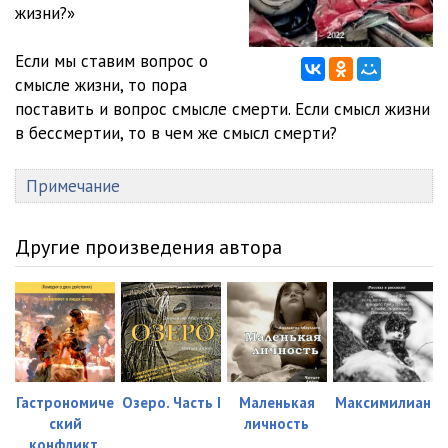
жизни?»
02-05
07:33
Если мы ставим вопрос о
02-06
22:47
смысле жизни, то пора
поставить и вопрос смысле смерти. Если смысл жизни
02-07
08:28
в бессмертии, то в чем же смысл смерти?
Примечание
Другие произведения автора
Гастрономиче
Озеро. Часть I
Маленькая
Максимилиан
ский
личность
конфликт.