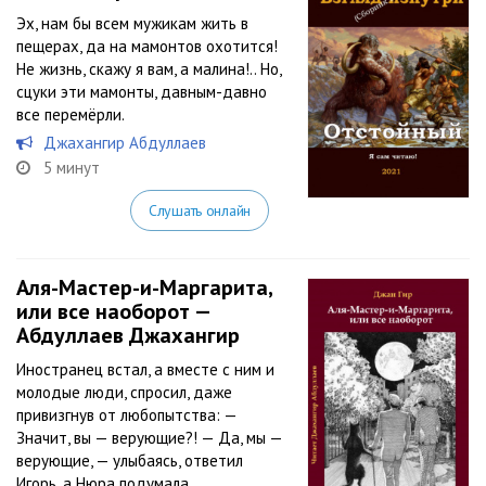
Эх, нам бы всем мужикам жить в
пещерах, да на мамонтов охотится!
Не жизнь, скажу я вам, а малина!.. Но,
сцуки эти мамонты, давным-давно
все перемёрли.
Джахангир Абдуллаев
5 минут
Слушать онлайн
Аля-Мастер-и-Маргарита,
или все наоборот —
Абдуллаев Джахангир
Иностранец встал, а вместе с ним и
молодые люди, спросил, даже
привизгнув от любопытства: —
Значит, вы — верующие?! — Да, мы —
верующие, — улыбаясь, ответил
Игорь, а Нюра подумала,