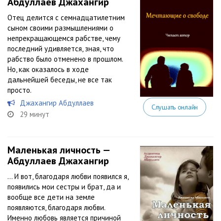
Абдуллаев Джахангир
Отец делится с семнадцатилетним
сыном своими размышлениями о
непрекращающемся рабстве, чему
последний удивляется, зная, что
рабство было отменено в прошлом.
Но, как оказалось в ходе
дальнейшей беседы, не все так
просто.
Джахангир Абдуллаев
Слушать онлайн
29 минут
Маленькая личность —
Абдуллаев Джахангир
… И вот, благодаря любви появился я,
появились мои сестры и брат, да и
вообще все дети на земле
появляются, благодаря любви.
Именно любовь является причиной