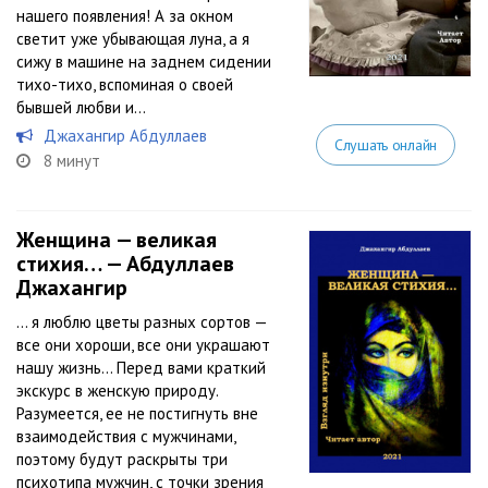
нашего появления! А за окном
светит уже убывающая луна, а я
сижу в машине на заднем сидении
тихо-тихо, вспоминая о своей
бывшей любви и...
Джахангир Абдуллаев
Слушать онлайн
8 минут
Женщина — великая
стихия… — Абдуллаев
Джахангир
… я люблю цветы разных сортов —
все они хороши, все они украшают
нашу жизнь… Перед вами краткий
экскурс в женскую природу.
Разумеется, ее не постигнуть вне
взаимодействия с мужчинами,
поэтому будут раскрыты три
психотипа мужчин, с точки зрения