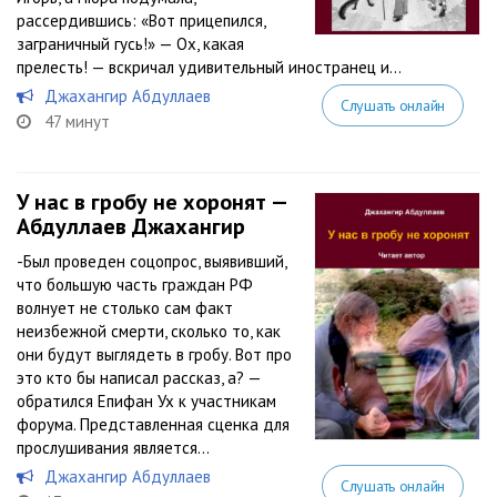
рассердившись: «Вот прицепился,
заграничный гусь!» — Ох, какая
прелесть! — вскричал удивительный иностранец и...
Джахангир Абдуллаев
Слушать онлайн
47 минут
У нас в гробу не хоронят —
Абдуллаев Джахангир
-Был проведен соцопрос, выявивший,
что большую часть граждан РФ
волнует не столько сам факт
неизбежной смерти, сколько то, как
они будут выглядеть в гробу. Вот про
это кто бы написал рассказ, а? —
обратился Епифан Ух к участникам
форума. Представленная сценка для
прослушивания является...
Джахангир Абдуллаев
Слушать онлайн