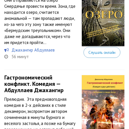
Они отправляются на озеро
Смердячье провести время. Зона, где
находится озеро, считается
аномальной — там пропадают люди,
из-за чего эту зону также именуют
«Бермудским треугольником». Они
даже не догадываются, через что
им придется пройти…
Джахангир Абдуллаев
Слушать онлайн
56 минут
Гастрономический
конфликт. Комедия —
Абдуллаев Джахангир
Прелюдия. Эта предновогодняя
комедия в 2-х дейсвиях в стиле
декамерон, экспромтом автором
сочиненная в минуты бурного и
веселого застолья, а позже на бумагу