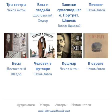
Три сестры
Ёлка и
Записки
Печенег
1_66-67
12:55
свадьба
сумасшедшег
Чехов Антон
Чехов Антон
1_68-70
22:17
о, Портрет,
Достоевский
Шинель
Федор
2_01
09:07
Гоголь Николай
2_02-04
17:06
2_05-06
11:26
2_07-09
19:54
Бесы
Человек в
Кошмар
В овраге
2_10
06:05
футляре
Достоевский
Чехов Антон
Чехов Антон
Федор
Чехов Антон
2_11-14
20:00
2_15-17
22:40
2_18-22
23:47
Аудиокниги
Жанры
Авторы
Исполнители
2_23-24
14:51
mail@sweetbook.net