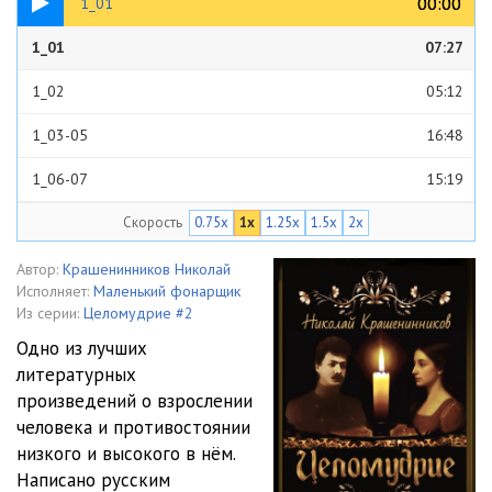
00:00
00:00
1_01
1_01
07:27
1_02
05:12
1_03-05
16:48
1_06-07
15:19
Скорость
0.75x
1x
1.25x
1.5x
2x
1_08-09
17:30
1_10-11
19:44
Автор:
Крашенинников Николай
Исполняет:
Маленький фонарщик
1_12
12:33
Из серии:
Целомудрие #2
Одно из лучших
1_13-14
12:55
литературных
произведений о взрослении
1_15-17
19:57
человека и противостоянии
1_18-19
17:42
низкого и высокого в нём.
Написано русским
1_20
14:13