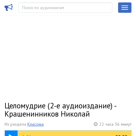
Целомудрие (2-е аудиоиздание) -
Крашенинников Николай
Из раздела
Классика
22 часа 56 минут
07:27