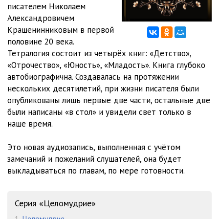
писателем Николаем
Александровичем
1_21-22
17:37
Крашенинниковым в первой
1_23
13:40
половине 20 века.
Тетралогия состоит из четырёх книг: «Детство»,
1_24-26
20:40
«Отрочество», «Юность», «Младость». Книга глубоко
автобиографична. Создавалась на протяжении
1_27
07:52
нескольких десятилетий, при жизни писателя были
1_28-29
16:14
опубликованы лишь первые две части, остальные две
были написаны «в стол» и увидели свет только в
1_30-31
23:36
наше время.
1_32-33
19:56
Это новая аудиозапись, выполненная с учётом
1_34-35
13:02
замечаний и пожеланий слушателей, она будет
выкладываться по главам, по мере готовности.
1_36-37
16:13
1_38-39
19:30
Серия «Целомудрие»
1_40-41
13:40
1.
Целомудрие