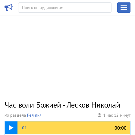
Час воли Божией - Лесков Николай
Из раздела
Религия
1 час 12 минут
06:30
00:00
00:00
01