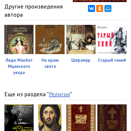
12
06:23
Другие произведения
автора
Леди Макбет
На краю
Шерамур
Старый гений
Мценского
света
уезда
Еще из раздела "
Религия
"