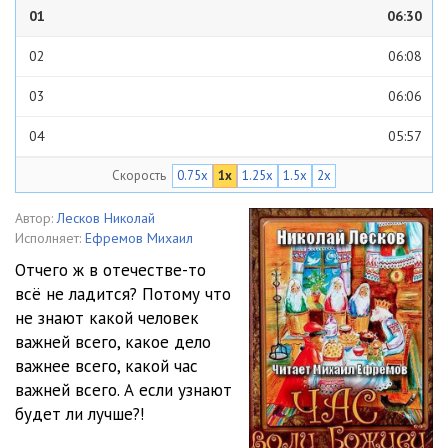
01
06:30
02
06:08
03
06:06
04
05:57
Скорость
0.75x
1x
1.25x
1.5x
2x
05
05:52
06
06:08
Автор:
Лесков Николай
Исполняет:
Ефремов Михаил
07
05:04
Отчего ж в отечестве-то
всё не ладится? Потому что
08
05:58
не знают какой человек
09
06:05
важней всего, какое дело
важнее всего, какой час
10
05:53
важней всего. А если узнают
будет ли лучше?!
11
05:57