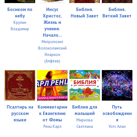
Босиком по
Иисус
Библия.
Библия.
небу
Христос.
Новый Завет
Ветхий Завет
Жизнь и
Крупин
учение.
Владимир
Начало...
Митрополит
Волоколамский
Иларион
(Алфеев)
Псалтирь на
Комментарии
Библия для
Путь
русском
к Евангелию
малышей
освобождени
языке
от Фомы
я
Мирнова
Ренц Карл
Светлана
Уотс Алан