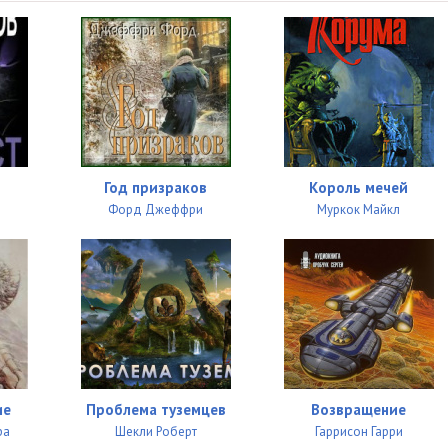
13:24
13:39
09:29
16:18
18:37
Год призраков
Король мечей
24:17
Форд Джеффри
Муркок Майкл
10:08
16:28
20:20
14:08
10:34
ие
Проблема туземцев
Возвращение
ра
Шекли Роберт
Гаррисон Гарри
17:14