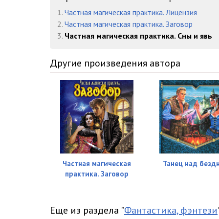
16_Малиновская Елена - Сны и явь
1.
Частная магическая практика. Лицензия
2.
Частная магическая практика. Заговор
17_Малиновская Елена - Сны и явь
3.
Частная магическая практика. Сны и явь
18_Малиновская Елена - Сны и явь
Другие произведения автора
19_Малиновская Елена - Сны и явь
20_Малиновская Елена - Сны и явь
21_Малиновская Елена - Сны и явь
22_Малиновская Елена - Сны и явь
23_Малиновская Елена - Сны и явь
24_Малиновская Елена - Сны и явь
Частная магическая
Танец над безд
практика. Заговор
25_Малиновская Елена - Сны и явь
26_Малиновская Елена - Сны и явь
Еще из раздела "
Фантастика, фэнтези