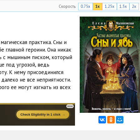
Скорость
0.75x
1x
1.25x
1.5x
2x
13:25
14:46
12:57
магическая практика. Сны и
10:46
е главной героини. Она никак
ть с мышиным писком, который
13:09
ще под угрозой, ведь
10:59
оту. К нему присоединился
 далеко не все неприятности.
13:56
ого ее могут изгнать из всех
09:17
16:23
13:00
18:18