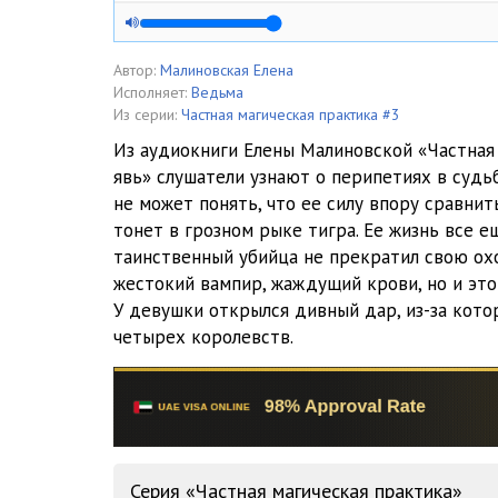
05_Малиновская Елена - Сны и явь
06_Малиновская Елена - Сны и явь
Автор:
Малиновская Елена
Исполняет:
Ведьма
07_Малиновская Елена - Сны и явь
Из серии:
Частная магическая практика #3
Из аудиокниги Елены Малиновской «Частная 
08_Малиновская Елена - Сны и явь
явь» слушатели узнают о перипетиях в судьб
не может понять, что ее силу впору сравни
09_Малиновская Елена - Сны и явь
тонет в грозном рыке тигра. Ее жизнь все е
10_Малиновская Елена - Сны и явь
таинственный убийца не прекратил свою ох
жестокий вампир, жаждущий крови, но и это
11_Малиновская Елена - Сны и явь
У девушки открылся дивный дар, из-за котор
четырех королевств.
12_Малиновская Елена - Сны и явь
13_Малиновская Елена - Сны и явь
14_Малиновская Елена - Сны и явь
15_Малиновская Елена - Сны и явь
Серия «Частная магическая практика»