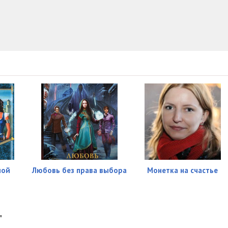
18:12
13:06
19:11
16:11
19:14
20:46
17:07
19:24
13:54
ной
Любовь без права выбора
Монетка на счастье
11:33
19:38
"