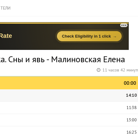
ТЕЛИ
а. Сны и явь - Малиновская Елена
11 часов 42 минут
00:00
00:00
14:10
11:38
13:00
16:25