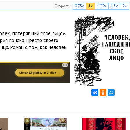
Скорость
0.75x
1x
1.25x
1.5x
2x
овек, потерявший своё лицо».
рия поиска Престо своего
ца. Роман о том, как человек