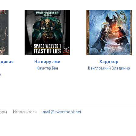
здания
На пиру лжи
Хардкор
Каунтер Бен
Венгловский Владимир
р
торы
Исполнители
mail@sweetbook.net