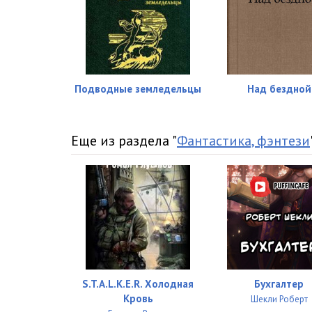
Подводные земледельцы
Над бездной
Еще из раздела "
Фантастика, фэнтези
S.T.A.L.K.E.R. Холодная
Бухгалтер
Кровь
Шекли Роберт