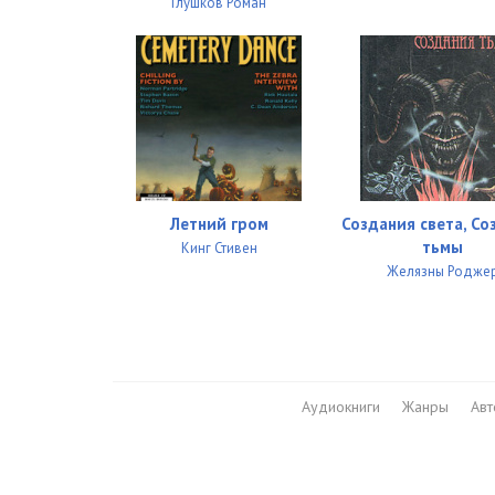
Глушков Роман
Летний гром
Создания света, Со
тьмы
Кинг Стивен
Желязны Родже
Аудиокниги
Жанры
Ав