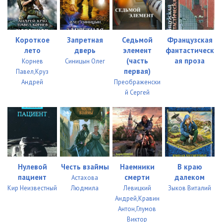
Короткое
Запретная
Седьмой
Французская
лето
дверь
элемент
фантастическ
(часть
ая проза
Корнев
Синицын Олег
первая)
Павел,Круз
Андрей
Преображенски
й Сергей
Нулевой
Честь взаймы
Наемники
В краю
пациент
смерти
далеком
Астахова
Кир Неизвестный
Людмила
Левицкий
Зыков Виталий
Андрей,Кравин
Антон,Глумов
Виктор