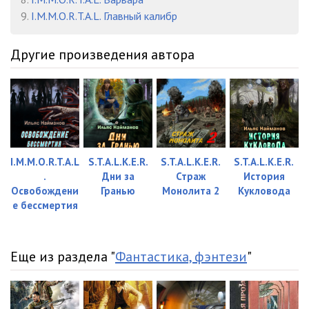
9.
I.M.M.O.R.T.A.L. Главный калибр
Другие произведения автора
I.M.M.O.R.T.A.L
S.T.A.L.K.E.R.
S.T.A.L.K.E.R.
S.T.A.L.K.E.R.
.
Дни за
Страж
История
Освобождени
Гранью
Монолита 2
Кукловода
е бессмертия
Еще из раздела "
Фантастика, фэнтези
"