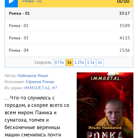
00:00
00:00
Ромка - 01
Ромка - 01
35:17
Ромка - 02
35:09
Ромка - 03
41:15
Ромка - 04
25:56
Скорость
0.75x
1x
1.25x
1.5x
2x
Ромка - 05
31:24
Ромка - 06
31:18
Автор:
Найманов Ильяс
Исполняет:
Ефимов Роман
Ромка - 07
34:50
Из серии:
I.M.M.O.R.T.A.L. #7
… Что-то случилось с
Ромка - 08
23:48
городом, а скорее всего со
всем миром. Паника и
Ромка - 09
31:14
суматоха, толчея и
Ромка - 10
31:16
бесконечные вереницы
машин сменились почти
Ромка - 11
36:02