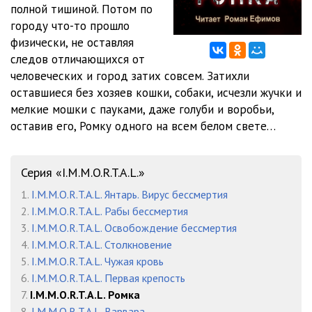
полной тишиной. Потом по
городу что-то прошло
Ромка - 12
41:26
физически, не оставляя
Ромка - 13
41:25
следов отличающихся от
человеческих и город затих совсем. Затихли
Ромка - 14
33:20
оставшиеся без хозяев кошки, собаки, исчезли жучки и
мелкие мошки с пауками, даже голуби и воробьи,
Ромка - 15
31:08
оставив его, Ромку одного на всем белом свете…
Серия «I.M.M.O.R.T.A.L.»
1.
I.M.M.O.R.T.A.L. Янтарь. Вирус бессмертия
2.
I.M.M.O.R.T.A.L. Рабы бессмертия
3.
I.M.M.O.R.T.A.L. Освобождение бессмертия
4.
I.M.M.O.R.T.A.L. Столкновение
5.
I.M.M.O.R.T.A.L. Чужая кровь
6.
I.M.M.O.R.T.A.L. Первая крепость
7.
I.M.M.O.R.T.A.L. Ромка
8.
I.M.M.O.R.T.A.L. Варвара