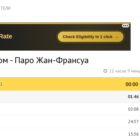
ТЕЛИ
ом - Паро Жан-Франсуа
11 часов 9 мин
00:00
00:00
01
01:46
02:08
24:37
15:36