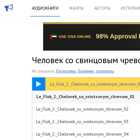
АУДИОКНИГИ
ЖАНРЫ
АВТОРЫ
ИСПОЛНИ
Человек со свинцовым чрев
Из раздела
Детективы, боевики, триллеры
01:46
Le_Flok_2._Chelovek_so_svintsovym_chrevom_
Le_Flok_2._Chelovek_so_svintsovym_chrevom_01
Le_Flok_2._Chelovek_so_svintsovym_chrevom_02
Le_Flok_2._Chelovek_so_svintsovym_chrevom_03
Le_Flok_2._Chelovek_so_svintsovym_chrevom_04