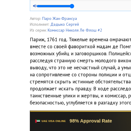
Le_Flok_2._Chelovek_so_svintsovym_chrevom_05
Le_Flok_2._Chelovek_so_svintsovym_chrevom_06
Автор:
Паро Жан-Франсуа
Исполняет:
Дадыко Сергей
Le_Flok_2._Chelovek_so_svintsovym_chrevom_07
Из серии:
Комиссар Николя Ле Флош #2
Париж, 1761 год. Тяжелые времена омрача
Le_Flok_2._Chelovek_so_svintsovym_chrevom_08
вместе со своей фавориткой мадам де Пом
возможных убийц и заговорщиков. Полицейс
Le_Flok_2._Chelovek_so_svintsovym_chrevom_09
расследуя странную смерть молодого викон
Le_Flok_2._Chelovek_so_svintsovym_chrevom_10
выводу, что это не несчастный случай, а ум
на сопротивление со стороны полиции и отц
Le_Flok_2._Chelovek_so_svintsovym_chrevom_11
стремятся скрыть истинные обстоятельства
продолжает искать правду. В ходе расслед
Le_Flok_2._Chelovek_so_svintsovym_chrevom_12
таинственные улики и жертвы, и комиссар, 
Le_Flok_2._Chelovek_so_svintsovym_chrevom_13
безопасностью, углубляется в разгадку этог
Le_Flok_2._Chelovek_so_svintsovym_chrevom_14
Le_Flok_2._Chelovek_so_svintsovym_chrevom_15