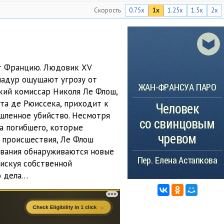
Скорость
0.75x
1x
1.25x
1.5x
2x
19:52
28:08
27:50
ют Францию. Людовик XV
20:43
падур ощущают угрозу от
кий комиссар Николя Ле Флош,
18:39
та де Рюиссека, приходит к
26:13
ышленное убийство. Несмотря
а погибшего, которые
21:50
 происшествия, Ле Флош
ования обнаруживаются новые
29:53
рискуя собственной
26:05
о дела…
29:42
21:13