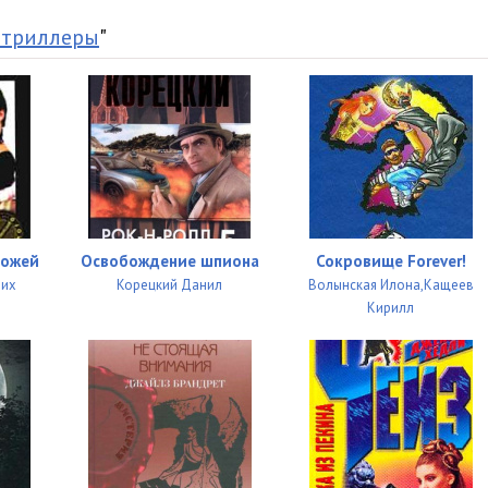
29:40
 триллеры
"
23:04
19:38
00:51
ножей
Освобождение шпиона
Сокровище Forever!
рих
Корецкий Данил
Волынская Илона,Кащеев
Кирилл