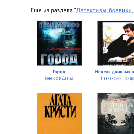
Le_Flok_2._Chelovek_so_svintsovym_chrevom_27
Еще из раздела "
Детективы, боевики,
Le_Flok_2._Chelovek_so_svintsovym_chrevom_28
Le_Flok_2._Chelovek_so_svintsovym_chrevom_29
Le_Flok_2._Chelovek_so_svintsovym_chrevom_30
Город
Неделя длинных 
Бениофф Дэвид
Незнанский Фрид