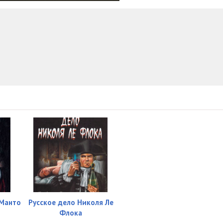
24:43
18:13
25:45
27:00
20:06
27:30
28:27
27:15
29:43
25:45
-Манто
Русское дело Николя Ле
27:45
Флока