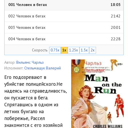
001 Человек в бегах
18:05
002 Человек в бегах
21:42
003 Человек в бегах
20:01
004 Человек в бегах
22:28
Скорость
0.75x
1x
1.25x
1.5x
2x
005 Человек в бегах
19:22
006 Человек в бегах
21:04
Автор:
Вильямс Чарльз
Исполняет:
Стельмащук Валерий
007 Человек в бегах
14:20
Его подозревают в
убийстве полицейского.Не
008 Человек в бегах
16:30
надеясь на справедливость,
009 Человек в бегах
10:26
он пускается в бега.
Спрятавшись в одном из
010 Человек в бегах
16:33
летних бунгало на
побережье, Рассел
011 Человек в бегах
08:35
знакомится с его хозяйкой