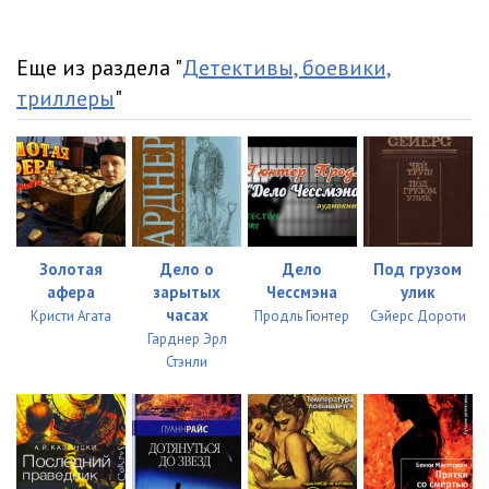
Еще из раздела "
Детективы, боевики,
триллеры
"
Золотая
Дело о
Дело
Под грузом
афера
зарытых
Чессмэна
улик
часах
Кристи Агата
Продль Гюнтер
Сэйерс Дороти
Гарднер Эрл
Стэнли