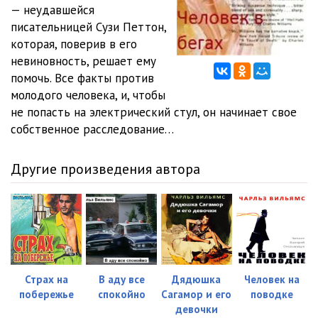
012 Человек в бегах
13:29
— неудавшейся
писательницей Сузи Петтон,
013 Человек в бегах
12:24
которая, поверив в его
невиновность, решает ему
014 Человек в бегах
12:38
помочь. Все факты против
015 Человек в бегах
12:18
молодого человека, и, чтобы
не попасть на электрический стул, он начинает свое
016 Человек в бегах
08:12
собственное расследование…
017 Человек в бегах
14:34
Другие произведения автора
018 Человек в бегах
11:58
Страх на
B аду все
Дядюшка
Человек на
побережье
спокойно
Сагамор и его
поводке
девочки