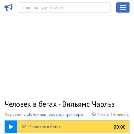
Человек в бегах - Вильямс Чарльз
Из раздела
Детективы, боевики, триллеры
4 часа 34 минуты
18:05
00:00
00:00
001 Человек в бегах