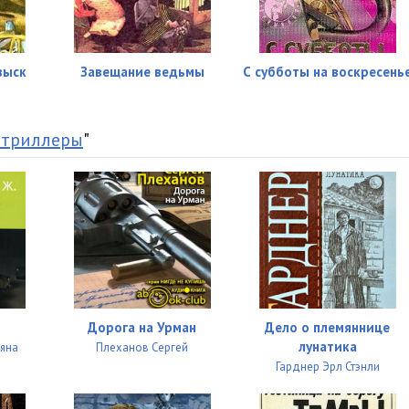
зыск
Завещание ведьмы
С субботы на воскресень
 триллеры
"
Дорога на Урман
Дело о племяннице
лунатика
яна
Плеханов Сергей
Гарднер Эрл Стэнли