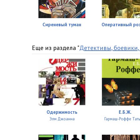
Сиреневый туман
Оперативный ро
Еще из раздела "
Детективы, боевики,
Одержимость
Е.Б.Ж.
Элм Джоанна
Гармаш-Роффе Тать