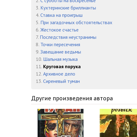
2.
С субботы на воскресенье
3.
Кухтеринские бриллианты
4.
Ставка на проигрыш
5.
При загадочных обстоятельствах
6.
Жестокое счастье
7.
Последствия неустранимы
8.
Точки пересечения
9.
Завещание ведьмы
10.
Шальная музыка
11.
Круговая порука
12.
Архивное дело
13.
Сиреневый туман
Другие произведения автора