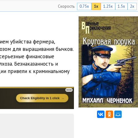
Скорость
0.75x
1x
1.25x
1.5x
2x
27:01
26:21
27:05
ием убийства фермера,
27:29
озом для выращивания бычков.
 серьезные финансовые
26:52
хоза. Безнаказанность и
27:02
ции привели к криминальному
27:18
26:59
27:05