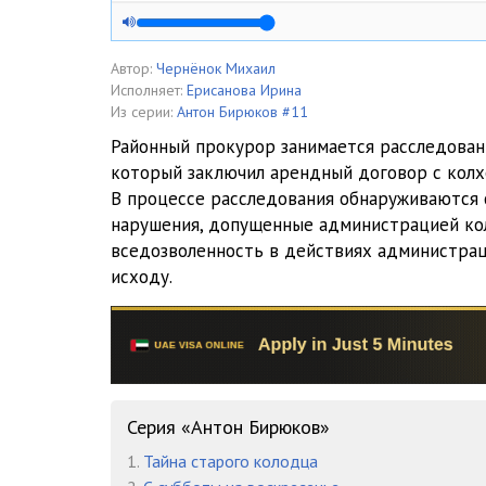
0005
0006
Автор:
Чернёнок Михаил
Исполняет:
Ерисанова Ирина
0007
Из серии:
Антон Бирюков #11
Районный прокурор занимается расследован
0008
который заключил арендный договор с колх
В процессе расследования обнаруживаются
0009
нарушения, допущенные администрацией кол
0010
вседозволенность в действиях администра
исходу.
0011
0012
0013
Серия «Антон Бирюков»
1.
Тайна старого колодца