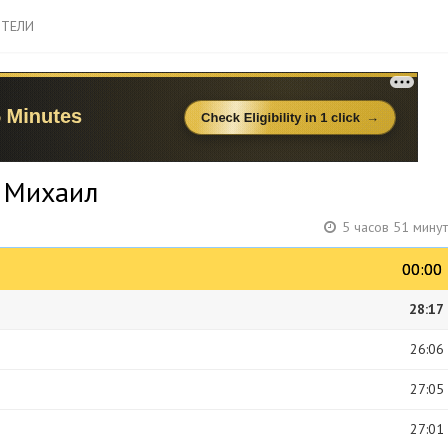
ТЕЛИ
к Михаил
5 часов 51 мину
00:00
00:00
28:17
26:06
27:05
27:01