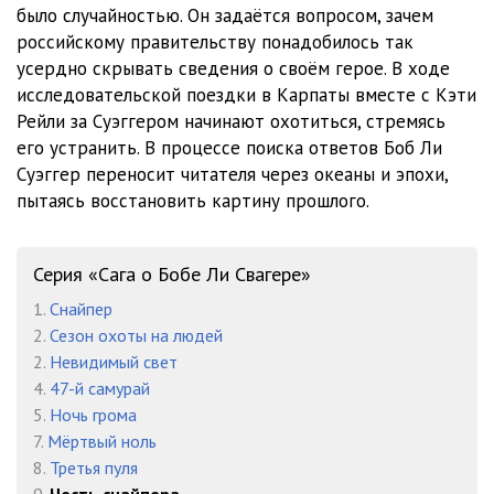
23
06:13
было случайностью. Он задаётся вопросом, зачем
российскому правительству понадобилось так
24
28:38
усердно скрывать сведения о своём герое. В ходе
25
14:39
исследовательской поездки в Карпаты вместе с Кэти
Рейли за Суэггером начинают охотиться, стремясь
26
16:09
его устранить. В процессе поиска ответов Боб Ли
Суэггер переносит читателя через океаны и эпохи,
27
08:24
пытаясь восстановить картину прошлого.
28
12:16
29
07:40
Серия «Сага о Бобе Ли Свагере»
1.
Снайпер
30
03:30
2.
Сезон охоты на людей
31
14:02
2.
Невидимый свет
4.
47-й самурай
32
22:19
5.
Ночь грома
7.
Мёртвый ноль
33
03:55
8.
Третья пуля
34
28:22