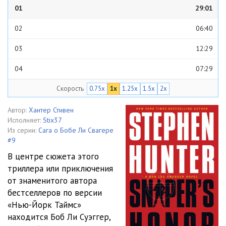
01
29:01
02
06:40
03
12:29
04
07:29
Скорость
0.75x
1x
1.25x
1.5x
2x
05
05:31
06
23:36
Автор:
Хантер Стивен
Исполняет:
Stix37
07
04:52
Из серии:
Сага о Бобе Ли Свагере
#9
08
12:04
В центре сюжета этого
триллера или приключения
09
09:11
от знаменитого автора
10
35:26
бестселлеров по версии
«Нью-Йорк Таймс»
11
02:51
находится Боб Ли Суэггер,