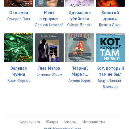
46
10:58
Око змеи
Мент
Идеальное
Золотой
вернулся
убийство
дождь
47
02:51
Суворов Олег
Леонов Николай
Сэйерс Дороти
Гришэм Джон
48
10:44
49
35:02
50
17:49
51
10:43
Зеленая
Гнев Мегрэ
"Мария",
Кот, который
мумия
Мария...
там не был
Сименон Жорж
52
10:30
Хьюм Фергюс
Акунин Борис
Браун Лилиан-
Джексон
53
04:33
54
15:12
55
03:38
Аудиокниги
Жанры
Авторы
Исполнители
56
17:21
mail@sweetbook.net