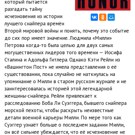
который пытается
12
06:17
разгадать тайну
13
04:55
исчезновения из истории
лучшего снайпера времён
14
05:04
Второй мировой войны и понять, почему это событие
до сих пор имеет значение. Людмила «Милли»
15
09:23
Петрова когда-то была целью для двух самых
16
19:18
могущественных лидеров того времени — Иосифа
Сталина и Адольфа Гитлера. Однако Кэти Рейли из
17
05:33
«Вашингтон Пост» не имела представления о её
существовании, пока случайно не наткнулась на
18
12:33
упоминание о Милли в старом русском журнале и не
19
04:34
заинтересовалась историей этой легендарной
женщины-снайпера. Рейли привлекает к
20
08:16
расследованию Боба Ли Суэггера, бывшего снайпера
морской пехоты, чтобы раскрыть неизвестные
21
06:38
детали военной карьеры Милли. По мере того как
22
28:27
Суэггер узнаёт больше о последнем задании Милли,
он всё сильнее убеждается, что её исчезновение не