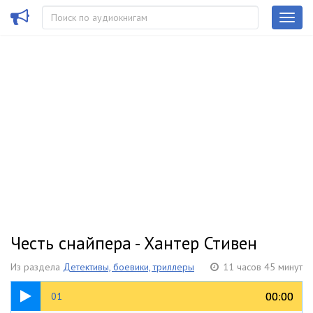
Честь снайпера - Хантер Стивен
Из раздела
Детективы, боевики, триллеры
11 часов 45 минут
29:01
00:00
00:00
01