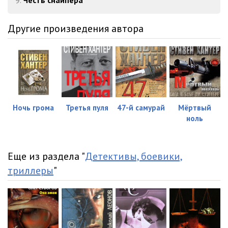
9.
Честь снайпера
35
10:41
Другие произведения автора
36
12:21
37
06:30
38
10:50
39
03:52
Ночь грома
Третья пуля
47-й самурай
Мёртвый
40
19:30
ноль
41
03:42
Еще из раздела "
Детективы, боевики,
42
07:05
триллеры
"
43
04:32
44
22:25
45
06:09