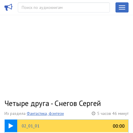
Четыре друга - Снегов Сергей
Из раздела
Фантастика, фэнтези
5 часов 46 минут
05:03
00:00
00:00
02_01_01