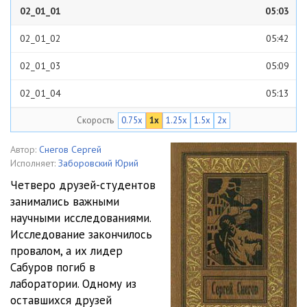
02_01_01
05:03
02_01_02
05:42
02_01_03
05:09
02_01_04
05:13
Скорость
0.75x
1x
1.25x
1.5x
2x
02_01_05
05:19
02_01_06
05:04
Автор:
Снегов Сергей
Исполняет:
Заборовский Юрий
02_01_07
01:39
Четверо друзей-студентов
занимались важными
02_02_01
05:28
научными исследованиями.
02_02_02
05:22
Исследование закончилось
провалом, а их лидер
02_02_03
05:29
Сабуров погиб в
лаборатории. Одному из
02_02_04
05:18
оставшихся друзей