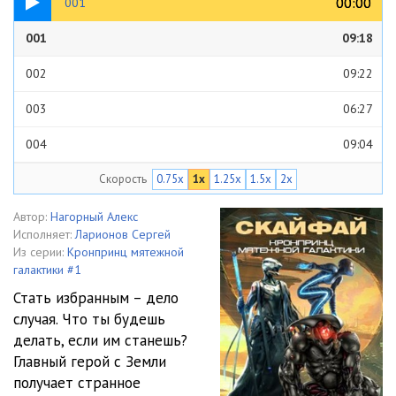
00:00
00:00
001
001
09:18
002
09:22
003
06:27
004
09:04
Скорость
0.75x
1x
1.25x
1.5x
2x
005
10:17
006
07:37
Автор:
Нагорный Алекс
Исполняет:
Ларионов Сергей
007
10:16
Из серии:
Кронпринц мятежной
галактики #1
008
08:29
Стать избранным – дело
случая. Что ты будешь
009
09:26
делать, если им станешь?
010
08:27
Главный герой с Земли
получает странное
011
09:11