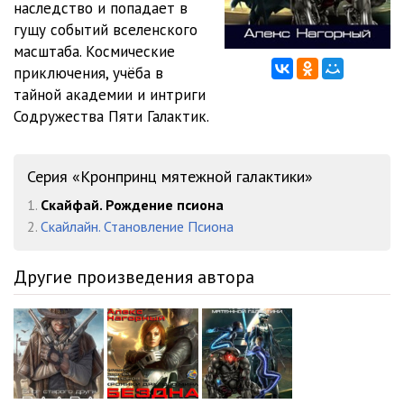
наследство и попадает в
гущу событий вселенского
012
09:39
масштаба. Космические
013
08:14
приключения, учёба в
тайной академии и интриги
014
09:54
Содружества Пяти Галактик.
015
09:48
Серия «Кронпринц мятежной галактики»
016
01:24
1.
Скайфай. Рождение псиона
017
07:42
2.
Скайлайн. Становление Псиона
018
09:36
Другие произведения автора
019
08:39
020
09:48
021
09:10
022
08:54