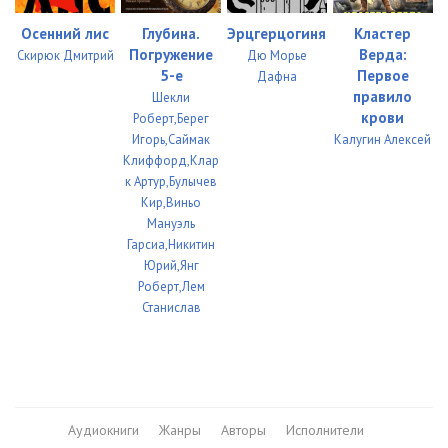
034
08:27
Осенний лис
Глубина.
Эрцгерцогиня
Кластер
Погружение
Верда:
Скирюк Дмитрий
Дю Морье
035
09:04
5-е
Первое
Дафна
правило
Шекли
036
09:14
крови
Роберт,Берег
037
09:37
Игорь,Саймак
Калугин Алексей
Клиффорд,Клар
038
06:03
к Артур,Булычев
Кир,Виньо
039
09:48
Мануэль
Гарсиа,Никитин
040
09:08
Юрий,Янг
Роберт,Лем
041
08:38
Станислав
042
09:59
043
02:06
044
08:15
Аудиокниги
Жанры
Авторы
Исполнители