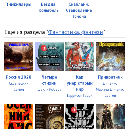
Тимкиллеры
Бездна.
Скайлайн.
023
04:09
Колыбель
Становление
Псиона
024
10:06
025
09:53
Еще из раздела "
Фантастика, фэнтези
"
026
08:22
027
09:51
028
04:53
Россия 2028
Четыре
Как
Привратник
029
10:01
стихии
умер старый
Скрепецкий
Дяченко
030
08:39
мир
Семён
Шекли Роберт
Марина,Дяченко
Гаррисон Гарри
Сергей
031
10:09
032
09:51
033
05:00