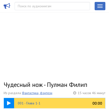
Чудесный нож - Пулман Филип
Из раздела
Фантастика, фэнтези
15 часов 46 минут
09:09
00:00
00:00
001 - Глава 1-1