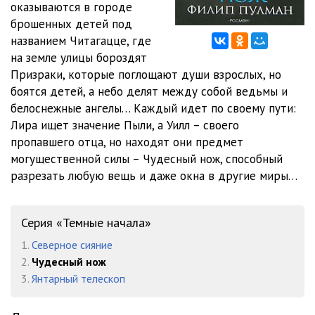
оказываются в городе
012 - Глава 2-5
16:15
брошенных детей под
013 - Глава 2-6
10:23
названием Читагацце, где
на земле улицы бороздят
014 - Глава 2-7
10:27
Призраки, которые поглощают души взрослых, но
боятся детей, а небо делят между собой ведьмы и
015 - Глава 3-1
10:56
белоснежные ангелы… Каждый идет по своему пути:
016 - Глава 3-2
12:50
Лира ищет значение Пыли, а Уилл – своего
пропавшего отца, но находят они предмет
017 - Глава 3-3
21:33
могущественной силы – Чудесный нож, способный
разрезать любую вещь и даже окна в другие миры…
018 - Глава 4-1
08:13
019 - Глава 4-2
19:41
Серия «Темные начала»
020 - Глава 4-3
04:35
1.
Северное сияние
021 - Глава 4-4
14:29
2.
Чудесный нож
3.
Янтарный телескоп
022 - Глава 4-5
17:13