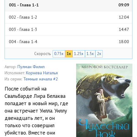
001 - Глава 1-1
09:09
002 - Глава 1-2
12:04
003 - Глава 1-3
14:47
004 - Глава 1-4
18:00
Скорость
0.75x
1x
1.25x
1.5x
2x
005 - Глава 1-5
16:06
006 - Глава 1-6
07:13
Автор:
Пулман Филип
Исполняет:
Корнева Наталья
007 - Глава 1-7
04:08
Из серии:
Темные начала #2
После событий на
008 - Глава 2-1
11:03
Свальбарде Лира Белаква
попадает в новый мир, где
009 - Глава 2-2
16:15
она встречает Уилла. Уиллу
010 - Глава 2-3
10:41
двенадцать лет, и он
только что совершил
011 - Глава 2-4
07:22
убийство. Вместе они