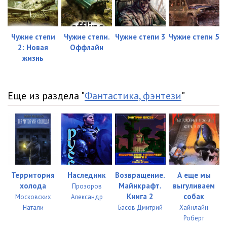
Чужие степи
Чужие степи.
Чужие степи 3
Чужие степи 5
2: Новая
Оффлайн
жизнь
Еще из раздела "
Фантастика, фэнтези
"
Территория
Наследник
Возвращение.
А еще мы
холода
Майнкрафт.
выгуливаем
Прозоров
Книга 2
собак
Московских
Александр
Натали
Басов Дмитрий
Хайнлайн
Роберт