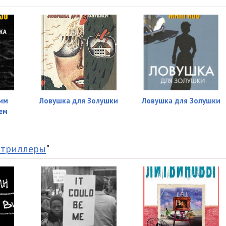
23:23
26:52
28:05
17:36
28:06
им
Ловушка для Золушки
Ловушка для Золушки
29:32
ем
20:15
 триллеры
"
29:51
26:22
25:31
28:04