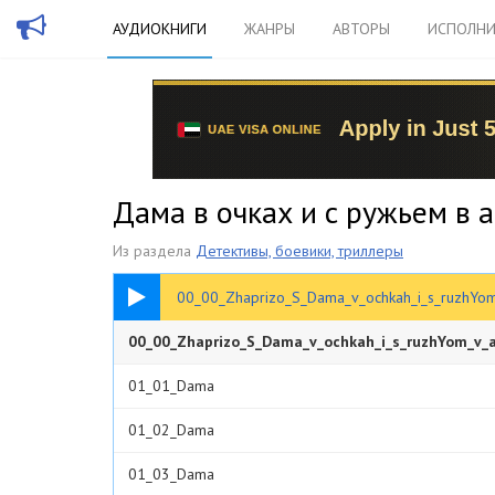
АУДИОКНИГИ
ЖАНРЫ
АВТОРЫ
ИСПОЛНИ
Дама в очках и с ружьем в 
Из раздела
Детективы, боевики, триллеры
00:32
00_00_Zhaprizo_S_Dama_v_ochkah_i_s_ruzhYo
00_00_Zhaprizo_S_Dama_v_ochkah_i_s_ruzhYom_v_
01_01_Dama
01_02_Dama
01_03_Dama