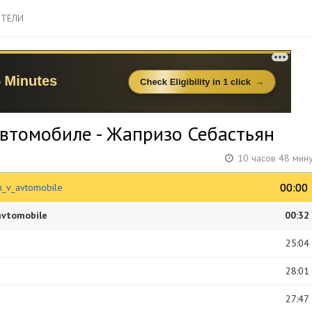
ТЕЛИ
автомобиле - Жапризо Себастьян
10 часов 48 мин
00:00
00:00
m_v_avtomobile
avtomobile
00:32
25:04
28:01
27:47