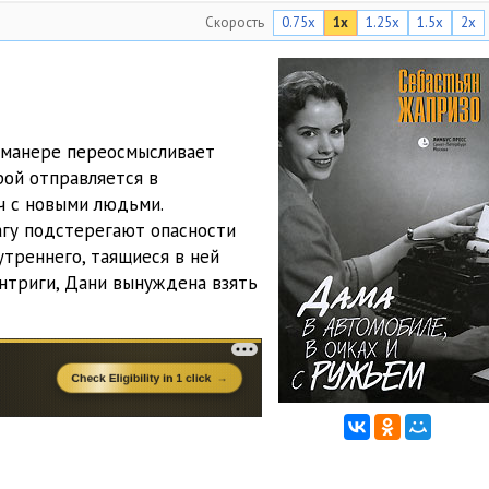
Скорость
0.75x
1x
1.25x
1.5x
2x
24:55
24:54
27:34
 манере переосмысливает
26:50
рой отправляется в
22:18
ч с новыми людьми.
агу подстерегают опасности
21:25
утреннего, таящиеся в ней
нтриги, Дани вынуждена взять
28:49
27:24
23:33
28:30
27:39