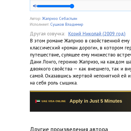
01_04_Dama
01_05_Dama
Автор:
Жапризо Себастьян
Исполняет:
Сушков Владимир
02_01_Avtomobil
Другая озвучка:
Козий Николай (2009 год)
В этом романе Жапризо в свойственной ему
02_02_Avtomobil
классический «роман дороги», в котором ге
02_03_Avtomobil
путешествие, сулящее ему множество встре
Дани Лонго, героиню Жапризо, на каждом ш
02_04_Avtomobil
двоякого свойства — как внешнего, так и вн
самой. Оказавшись жертвой непонятной ей и
02_05_Avtomobil
на себя роль сыщика.
02_06_Avtomobil
02_07_Avtomobil
03_01_Ochki
03_02_Ochki
Другие произведения автора