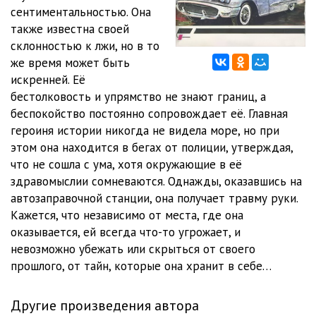
сентиментальностью. Она
02_02_05
05:10
также известна своей
склонностью к лжи, но в то
02_02_06
05:07
же время может быть
искренней. Её
02_02_07
05:02
бестолковость и упрямство не знают границ, а
02_02_08
05:03
беспокойство постоянно сопровождает её. Главная
героиня истории никогда не видела море, но при
02_02_09
05:02
этом она находится в бегах от полиции, утверждая,
что не сошла с ума, хотя окружающие в её
02_02_10
05:11
здравомыслии сомневаются. Однажды, оказавшись на
02_02_11
05:09
автозаправочной станции, она получает травму руки.
Кажется, что независимо от места, где она
02_02_12
05:00
оказывается, ей всегда что-то угрожает, и
невозможно убежать или скрыться от своего
02_02_13
05:05
прошлого, от тайн, которые она хранит в себе…
02_02_14
05:04
Другие произведения автора
02_02_15
05:02