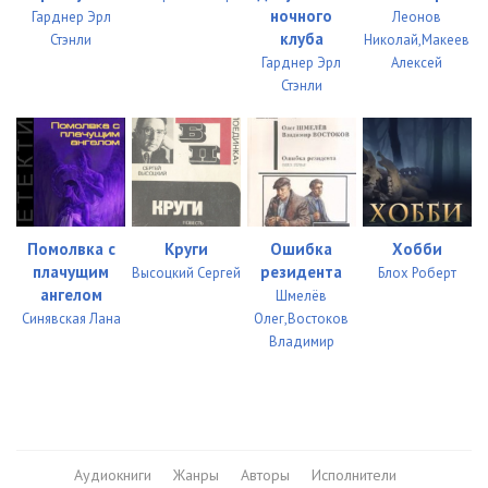
ночного
Гарднер Эрл
Леонов
02_02_27
05:03
клуба
Стэнли
Николай,Макеев
Гарднер Эрл
Алексей
02_02_28
05:07
Стэнли
02_02_29
05:07
02_02_30
05:03
02_02_31
05:09
02_02_32
00:03
Помолвка с
Круги
Ошибка
Хобби
плачущим
резидента
Высоцкий Сергей
Блох Роберт
02_03_01
05:01
ангелом
Шмелёв
Синявская Лана
Олег,Востоков
02_03_02
05:02
Владимир
02_03_03
05:09
02_03_04
05:03
02_03_05
05:15
Аудиокниги
Жанры
Авторы
Исполнители