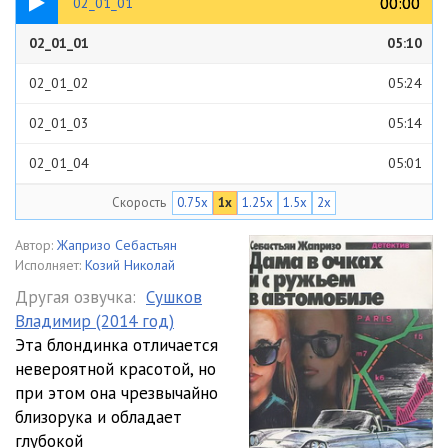
00:00
00:00
02_01_01
02_01_01
05:10
02_01_02
05:24
02_01_03
05:14
02_01_04
05:01
Скорость
0.75x
1x
1.25x
1.5x
2x
02_01_05
05:03
02_01_06
05:00
Автор:
Жапризо Себастьян
Исполняет:
Козий Николай
02_01_07
01:32
Другая озвучка:
Сушков
Владимир (2014 год)
02_02_01
05:05
Эта блондинка отличается
02_02_02
05:19
невероятной красотой, но
при этом она чрезвычайно
02_02_03
05:02
близорука и обладает
глубокой
02_02_04
05:07