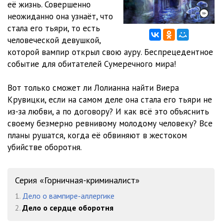
её жизнь. Совершенно
неожиданно она узнаёт, что
12_delo o serdtse oborotnya
30:34
стала его тьяри, то есть
13_delo o serdtse oborotnya
24:10
человеческой девушкой,
которой вампир открыл свою ауру. Беспрецедентное
14_delo o serdtse oborotnya
24:04
событие для обитателей Сумеречного мира!
15_delo o serdtse oborotnya
21:31
Вот только сможет ли Лолианна найти Виера
16_delo o serdtse oborotnya
25:57
Крувицки, если на самом деле она стала его тьяри не
из-за любви, а по договору? И как всё это объяснить
17_delo o serdtse oborotnya
39:29
своему безмерно ревнивому молодому человеку? Все
планы рушатся, когда её обвиняют в жестоком
18_delo o serdtse oborotnya
31:31
убийстве оборотня.
19_Epilog
09:20
Серия «Горничная-криминалист»
1.
Дело о вампире-аллергике
2.
Дело о сердце оборотня