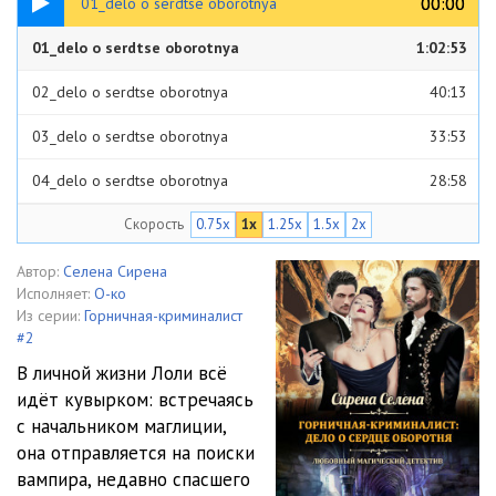
00:00
00:00
01_delo o serdtse oborotnya
01_delo o serdtse oborotnya
1:02:53
02_delo o serdtse oborotnya
40:13
03_delo o serdtse oborotnya
33:53
04_delo o serdtse oborotnya
28:58
Скорость
0.75x
1x
1.25x
1.5x
2x
05_delo o serdtse oborotnya
21:48
06_delo o serdtse oborotnya
19:07
Автор:
Селена Сирена
Исполняет:
О-ко
07_delo o serdtse oborotnya
20:10
Из серии:
Горничная-криминалист
#2
08_delo o serdtse oborotnya
34:17
В личной жизни Лоли всё
идёт кувырком: встречаясь
09_delo o serdtse oborotnya
24:14
с начальником маглиции,
10_delo o serdtse oborotnya
45:16
она отправляется на поиски
вампира, недавно спасшего
11_delo o serdtse oborotnya
24:42