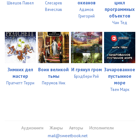
океанов
цикл
Швецов Павел
Слесарев
программных
Вячеслав
Адамов
объектов
Григорий
Чан Тед
Зимних дел
Воин великой
И грянул гром
Зачарованное
мастер
тьмы
пустынное
Брэдбери Рэй
море
Пратчетт Терри
Перумов Ник
Твен Марк
Аудиокниги
Жанры
Авторы
Исполнители
mail@sweetbook.net