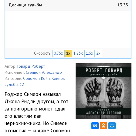
Десница судьбы
13:33
Скорость
0.75x
1x
1.25x
1.5x
2x
Автор:
Говард Роберт
Исполняет:
Степной Александр
Из серии:
Соломон Кейн. Клинок
судьбы #2
Роджер Симеон называл
Джона Ридли другом, а тот
за пригоршню монет сдал
его властям как
чернокнижника. Но Симеон
отомстил — и даже Соломон