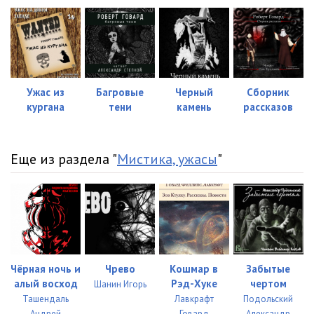
Ужас из
Багровые
Черный
Сборник
кургана
тени
камень
рассказов
Еще из раздела "
Мистика, ужасы
"
Чёрная ночь и
Чрево
Кошмар в
Забытые
алый восход
Рэд-Хуке
чертом
Шанин Игорь
Ташендаль
Лавкрафт
Подольский
Андрей
Говард
Александр