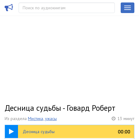
Десница судьбы - Говард Роберт
Из раздела
Мистика, ужасы
13 минут
13:33
00:00
00:00
Десница судьбы