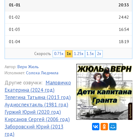
01-01
20:33
01-02
24:42
01-03
16:54
01-04
18:19
Скорость
0.75x
1x
1.25x
1.5x
2x
01-05
19:42
01-06
24:32
Автор:
Верн Жюль
Исполняет:
Солоха Людмила
01-07
19:31
Другие озвучки:
Маловичко
Екатерина (2024 год)
01-08
22:23
Телегина Татьяна (2013 год)
01-09
32:14
Аудиоспектакль (1981 год)
Гуржий Юрий (2020 год)
01-10
28:44
Кирсанов Сергей (2006 год)
Заборовский Юрий (2013
01-11
23:20
год)