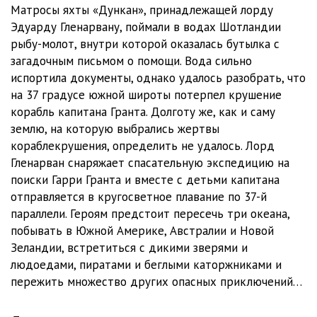
01-12
25:59
Матросы яхты «Дункан», принадлежащей лорду
Эдуарду Гленарвану, поймали в водах Шотландии
01-13
31:53
рыбу-молот, внутри которой оказалась бутылка с
загадочным письмом о помощи. Вода сильно
01-14
26:25
испортила документы, однако удалось разобрать, что
01-15
25:19
на 37 градусе южной широты потерпел крушение
корабль капитана Гранта. Долготу же, как и саму
01-16
32:26
землю, на которую выбрались жертвы
кораблекрушения, определить не удалось. Лорд
01-17
31:57
Гленарван снаряжает спасательную экспедицию на
01-18
33:10
поиски Гарри Гранта и вместе с детьми капитана
отправляется в кругосветное плавание по 37-й
01-19
38:12
параллели. Героям предстоит пересечь три океана,
побывать в Южной Америке, Австралии и Новой
01-20
23:43
Зеландии, встретиться с дикими зверями и
01-21
25:40
людоедами, пиратами и беглыми каторжниками и
пережить множество других опасных приключений…
01-22
31:06