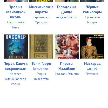
Трое из
Миссисипские
Городок на
Чёрные
02-09
26:34
навигацкой
пираты
Донце
комиссары
школы
Герштеккер
Авдеев Виктор
Сушинский
02-10
30:03
Соротокина
Фридрих
Богдан
02-11
33:46
Нина
02-12
30:40
02-13
32:11
02-14
30:47
Пират. Ключ к
Топ и Гарри
Пираты
Маскарад
02-15
27:51
сокровищам
Малайзии
Вельскопф-
Финней
Касслер
Генрих
Сальгари Эмилио
Патрисия
02-16
34:20
Клайв,Барселл
Лизелотта
Робин
02-17
31:27
02-18
35:50
02-19
34:49