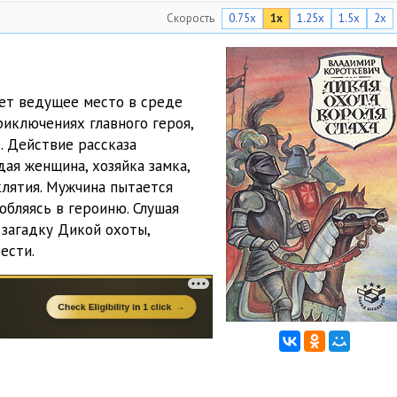
Скорость
0.75x
1x
1.25x
1.5x
2x
10:38
11:12
11:37
ает ведущее место в среде
риключениях главного героя,
11:32
. Действие рассказа
09:57
дая женщина, хозяйка замка,
клятия. Мужчина пытается
10:26
юбляясь в героиню. Слушая
 загадку Дикой охоты,
10:28
ести.
12:19
10:16
11:37
10:24