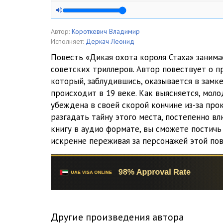
01_03_Dikaya_ohota_korolya_Staha
01_04_Dikaya_ohota_korolya_Staha
Автор:
Короткевич Владимир
Исполняет:
Деркач Леонид
01_05_Dikaya_ohota_korolya_Staha
Повесть «Дикая охота короля Стаха» заним
советских триллеров. Автор повествует о п
01_06_Dikaya_ohota_korolya_Staha
который, заблудившись, оказывается в замке
02_01_Dikaya_ohota_korolya_Staha
происходит в 19 веке. Как выясняется, моло
убеждена в своей скорой кончине из-за про
02_02_Dikaya_ohota_korolya_Staha
разгадать тайну этого места, постепенно вл
книгу в аудио формате, вы сможете постичь
02_03_Dikaya_ohota_korolya_Staha
искренне переживая за персонажей этой пов
03_01_Dikaya_ohota_korolya_Staha
03_02_Dikaya_ohota_korolya_Staha
03_03_Dikaya_ohota_korolya_Staha
03_04_Dikaya_ohota_korolya_Staha
Другие произведения автора