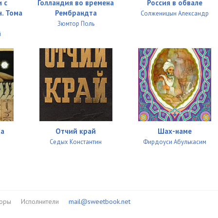
 с
Голландия во времена
Россия в обвале
05:28
. Тома
Рембрандта
Солженицын Александр
09:52
Зюмтор Поль
й
09:58
08:18
08:55
08:38
07:38
ла
Отчий край
Шах-наме
10:00
л
Седых Константин
Фирдоуси Абулькасим
09:16
08:28
08:40
торы
Исполнители
mail@sweetbook.net
07:30