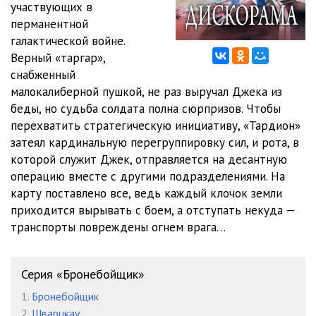
участвующих в
0011
12:24
перманентной
0012
06:52
галактической войне.
Верный «таргар»,
0013
09:11
снабженный
малокалиберной пушкой, не раз выручал Джека из
0014
05:28
беды, но судьба солдата полна сюрпризов. Чтобы
0015
08:16
перехватить стратегическую инициативу, «Тардион»
затеял кардинальную перегруппировку сил, и рота, в
0016
05:05
которой служит Джек, отправляется на десантную
операцию вместе с другими подразделениями. На
0017
05:32
карту поставлено все, ведь каждый клочок земли
0018
07:00
приходится вырывать с боем, а отступать некуда —
транспорты повреждены огнем врага…
0019
07:42
0020
07:35
Серия «Бронебойщик»
0021
05:17
1.
Бронебойщик
2.
Шварцкау