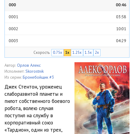
000
00:46
0001
03:58
0002
10:01
0003
04:29
Скорость
0.75x
1x
1.25x
1.5x
2x
0004
04:28
0005
05:29
Автор:
Орлов Алекс
Исполняет:
Skorostnik
0006
05:04
Из серии:
Бронебойщик #3
Джек Стентон, уроженец
0007
06:26
слаборазвитой планеты и
пилот собственного боевого
0008
04:39
робота, волею случая
0009
06:25
поступил на службу в
корпоративный союз
0010
07:40
«Тардион», один из трех,