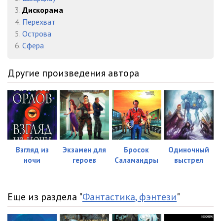
0022
10:12
3.
Дискорама
0023
03:49
4.
Перехват
5.
Острова
0024
06:10
6.
Cфера
0025
06:12
Другие произведения автора
0026
08:09
0027
04:28
0028
06:55
0029
05:22
Взгляд из
Экзамен для
Бросок
Одиночный
0030
05:20
ночи
героев
Саламандры
выстрел
0031
05:16
Еще из раздела "
Фантастика, фэнтези
"
0032
05:25
0033
04:08