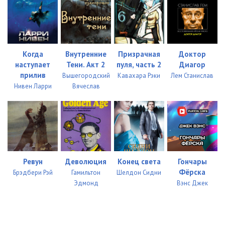
0034
05:10
0035
09:31
Когда
Внутренние
Призрачная
Доктор
0036
04:16
наступает
Тени. Акт 2
пуля, часть 2
Диагор
прилив
Вышегородский
Кавахара Рэки
Лем Станислав
0037
05:25
Нивен Ларри
Вячеслав
0038
04:45
0039
09:33
0040
08:52
0041
05:24
Ревун
Деволюция
Конец света
Гончары
Фёрска
Брэдбери Рэй
Гамильтон
Шелдон Сидни
0042
05:30
Эдмонд
Вэнс Джек
0043
06:56
0044
08:53