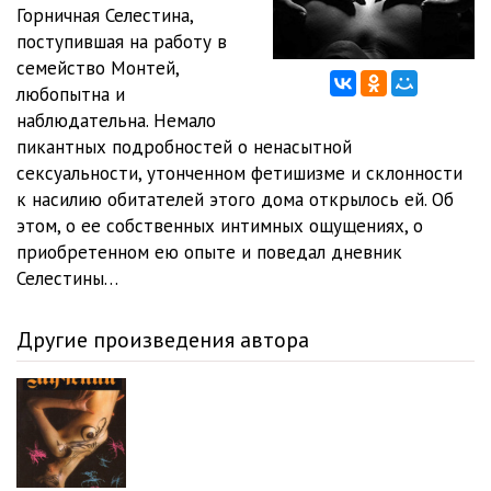
12
52:28
Горничная Селестина,
поступившая на работу в
13
26:37
семейство Монтей,
любопытна и
14
29:02
наблюдательна. Немало
15
1:33:16
пикантных подробностей о ненасытной
сексуальности, утонченном фетишизме и склонности
16
1:02:30
к насилию обитателей этого дома открылось ей. Об
этом, о ее собственных интимных ощущениях, о
17
41:57
приобретенном ею опыте и поведал дневник
Селестины…
Другие произведения автора