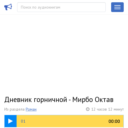
Дневник горничной - Мирбо Октав
Из раздела
Роман
12 часов 12 минут
53:47
00:00
00:00
01