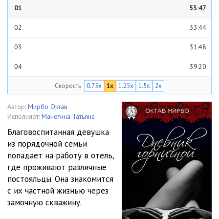
01
53:47
02
33:44
03
31:48
04
39:20
Скорость
0.75x
1x
1.25x
1.5x
2x
05
21:34
06
35:20
Автор:
Мирбо Октав
Исполняет:
Манетина Татьяна
07
1:04:19
Благовоспитанная девушка
из порядочной семьи
08
28:19
попадает на работу в отель,
09
35:18
где проживают различные
постояльцы. Она знакомится
10
49:04
с их частной жизнью через
замочную скважину.
11
33:38