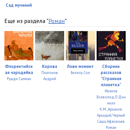
Сад мучений
Еще из раздела "
Роман
"
Флорентийск
Корова
Лови момент
Сборник
ая чародейка
рассказов
Платонов
Беллоу Сол
"Странная
Рушди Салман
Андрей
планетка"
Иванов
Всеволод,О'Дон
нелл
К.М.,Арканов
Аркадий,Черный
Саша,Афанасьев
Роман