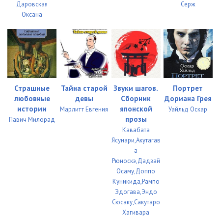
Даровская
Серж
Оксана
34
08:13
35
15:48
36
09:33
37
10:31
Страшные
Тайна старой
Звуки шагов.
Портрет
38
09:29
любовные
девы
Сборник
Дориана Грея
истории
японской
Марлитт Евгения
Уайльд Оскар
39
11:22
прозы
Павич Милорад
Кавабата
40
09:54
Ясунари,Акутагав
а
41
13:18
Рюноскэ,Дадзай
Осаму,Доппо
42
16:52
Куникида,Рампо
Эдогава,Эндо
43
10:44
Сюсаку,Сакутаро
44
10:02
Хагивара