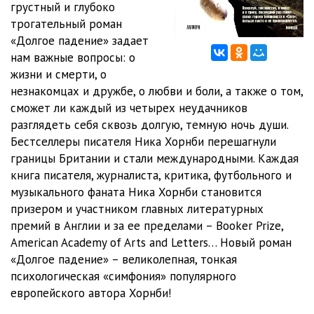
грустный и глубоко
11
14:00
трогательный роман
12
05:08
«Долгое падение» задает
нам важные вопросы: о
13
05:41
жизни и смерти, о
незнакомцах и дружбе, о любви и боли, а также о том,
14
06:02
сможет ли каждый из четырех неудачников
15
04:15
разглядеть себя сквозь долгую, темную ночь души.
Бестселлеры писателя Ника Хорнби перешагнули
16
12:49
границы Британии и стали международными. Каждая
книга писателя, журналиста, критика, футбольного и
17
08:30
музыкального фаната Ника Хорнби становится
18
05:39
призером и участником главных литературных
премий в Англии и за ее пределами – Booker Prize,
19
11:23
American Academy of Arts and Letters… Новый роман
«Долгое падение» – великолепная, тонкая
20
06:51
психологическая «симфония» популярного
21
05:28
европейского автора Хорнби!