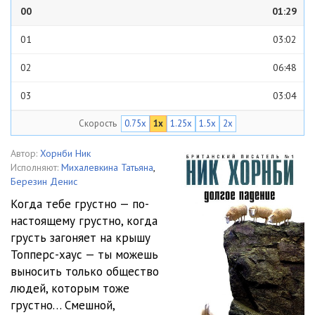
00
01:29
01
03:02
02
06:48
03
03:04
Скорость
0.75x
1x
1.25x
1.5x
2x
04
07:01
05
06:57
Автор:
Хорнби Ник
Исполняют:
Михалевкина Татьяна
,
06
04:02
Березин Денис
Когда тебе грустно — по-
07
10:42
настоящему грустно, когда
грусть загоняет на крышу
08
02:16
Топперс-хаус — ты можешь
09
03:29
выносить только общество
людей, которым тоже
10
06:29
грустно… Смешной,