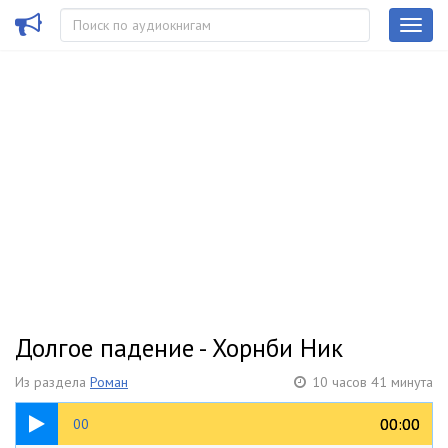
Долгое падение - Хорнби Ник
Из раздела
Роман
10 часов 41 минута
01:29
00:00
00:00
00