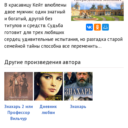
В красавицу Кейт влюблены
02_05_Tri serdtsa
24:46
двое мужчин: один знатный
и богатый, другой без
03_01_Tri serdtsa
21:08
титулов и средств. Судьба
готовит для трех любящих
03_02_Tri serdtsa
21:46
сердец удивительные испытания, но разгадка старой
03_03_Tri serdtsa
21:41
семейной тайны способна все переменить…
03_04_Tri serdtsa
21:19
Другие произведения автора
03_05_Tri serdtsa
27:11
03_06_Tri serdtsa
26:37
03_07_Tri serdtsa
23:26
03_08_Tri serdtsa
17:56
Знахарь 2 или
Дневник
Знахарь
Профессор
любви
03_09_Tri serdtsa
22:18
Вильчур
04_01_Tri serdtsa
22:32