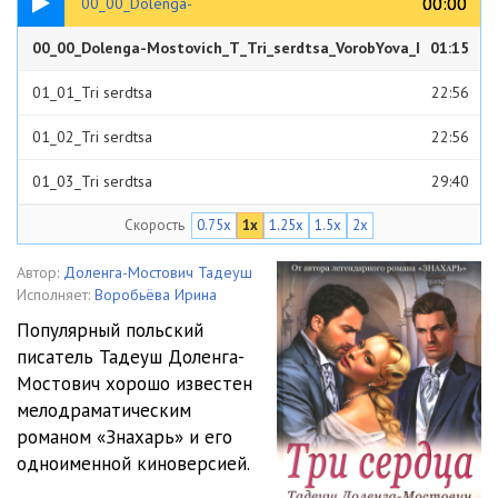
00:00
00:00
00_00_Dolenga-
00_00_Dolenga-Mostovich_T_Tri_serdtsa_VorobYova_I
01:15
Mostovich_T_Tri_serdtsa_VorobYova_I
01_01_Tri serdtsa
22:56
01_02_Tri serdtsa
22:56
01_03_Tri serdtsa
29:40
Скорость
0.75x
1x
1.25x
1.5x
2x
01_04_Tri serdtsa
21:15
01_05_Tri serdtsa
26:52
Автор:
Доленга-Мостович Тадеуш
Исполняет:
Воробьёва Ирина
01_06_Tri serdtsa
23:14
Популярный польский
писатель Тадеуш Доленга-
02_01_Tri serdtsa
25:59
Мостович хорошо известен
02_02_Tri serdtsa
22:45
мелодраматическим
романом «Знахарь» и его
02_03_Tri serdtsa
17:50
одноименной киноверсией.
02_04_Tri serdtsa
19:22