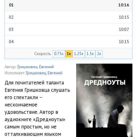
01
10:16
02
10:15
03
10:07
04
10:15
Скорость
0.75x
1x
1.25x
1.5x
2x
05
10:08
06
10:03
Автор:
Гришковец Евгений
Исполняет:
Гришковец Евгений
07
10:01
Для почитателей таланта
Евгения Гришковца слушать
08
10:07
его спектакли –
09
09:50
нескончаемое
удовольствие. Автор в
10
09:59
аудиокниге «Дредноуты»
самым простым, но не
11
09:17
отталкивающим языком