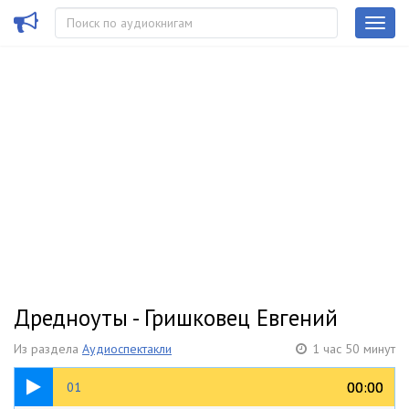
Дредноуты - Гришковец Евгений
Из раздела
Аудиоспектакли
1 час 50 минут
10:16
00:00
00:00
01