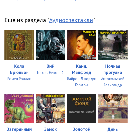
Еще из раздела "
Аудиоспектакли
"
Кола
Вий
Каин.
Ночная
Брюньон
Манфред
прогулка
Гоголь Николай
Ромен Роллан
Байрон Джордж
Антокольский
Гордон
Александр
Затерянный
Замок
Золотой
День