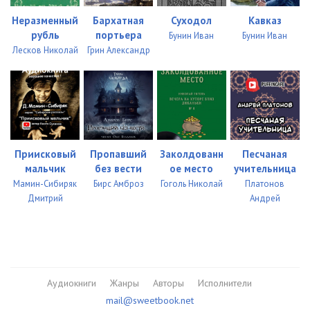
Неразменный
Бархатная
Суходол
Кавказ
рубль
портьера
Бунин Иван
Бунин Иван
Лесков Николай
Грин Александр
Приисковый
Пропавший
Заколдованн
Песчаная
мальчик
без вести
ое место
учительница
Мамин-Сибиряк
Бирс Амброз
Гоголь Николай
Платонов
Дмитрий
Андрей
Аудиокниги
Жанры
Авторы
Исполнители
mail@sweetbook.net