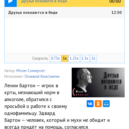
00:00
00:00
Друзья познаются в беде
Друзья познаются в беде
12:30
Скорость
0.75x
1x
1.25x
1.5x
2x
Автор:
Моэм Сомерсет
Исполняет:
Огневой Константин
Ленни Бартон — игрок в
крты, незнающий норм в
алкоголе, обратился с
просьбой о работе к своему
однофамильцу. Эдвард
Бартон — человек, который и мухи не обидит и
всегда придёт на помощь, согласился.