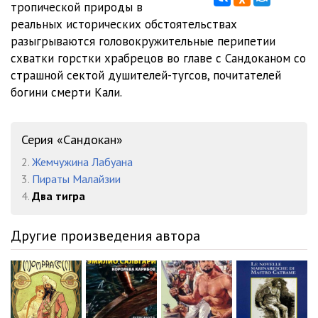
тропической природы в
2-12
47:56
реальных исторических обстоятельствах
разыгрываются головокружительные перипетии
схватки горстки храбрецов во главе с Сандоканом со
страшной сектой душителей-тугсов, почитателей
богини смерти Кали.
Серия «Сандокан»
2.
Жемчужина Лабуана
3.
Пираты Малайзии
4.
Два тигра
Другие произведения автора