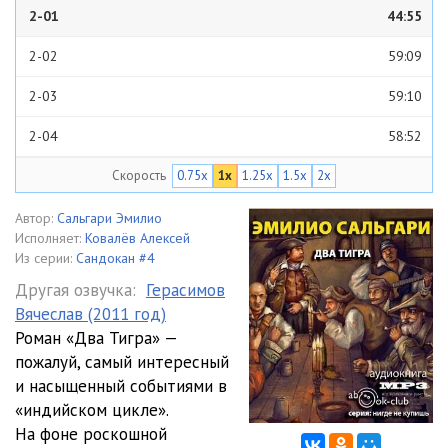
2-01
44:55
2-02
59:09
2-03
59:10
2-04
58:52
Скорость
0.75x
1x
1.25x
1.5x
2x
2-05
58:54
2-06
59:09
Автор:
Сальгари Эмилио
Исполняет:
Ковалёв Алексей
2-07
59:14
Из серии:
Сандокан #4
Другая озвучка:
Герасимов
2-08
58:57
Вячеслав (2011 год)
Роман «Два Тигра» —
2-09
48:13
пожалуй, самый интересный
2-10
47:56
и насыщенный событиями в
«индийском цикле».
2-11
48:51
На фоне роскошной