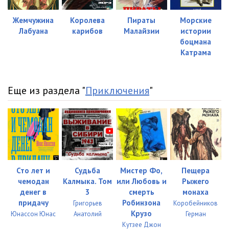
Жемчужина
Королева
Пираты
Морские
Лабуана
карибов
Малайзии
истории
боцмана
Катрама
Еще из раздела "
Приключения
"
Сто лет и
Судьба
Мистер Фо,
Пещера
чемодан
Калмыка. Том
или Любовь и
Рыжего
денег в
3
смерть
монаха
придачу
Робинзона
Григорьев
Коробейников
Крузо
Юнассон Юнас
Анатолий
Герман
Кутзее Джон