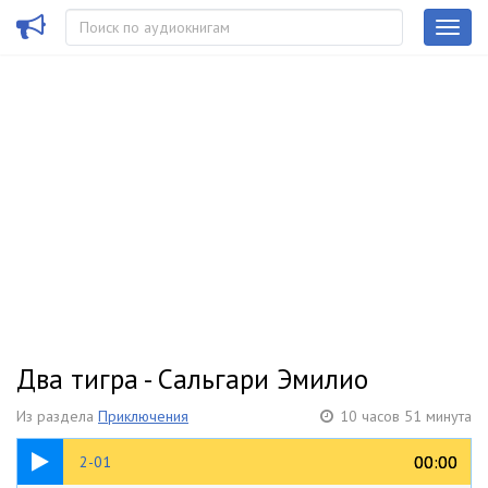
Два тигра - Сальгари Эмилио
Из раздела
Приключения
10 часов 51 минута
44:55
00:00
00:00
2-01