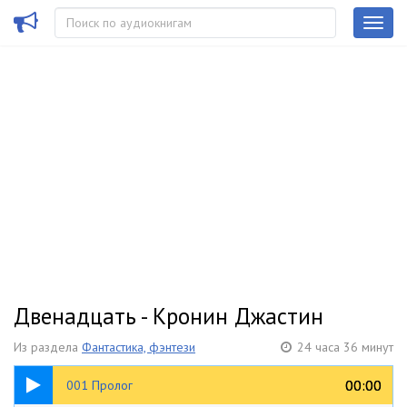
Двенадцать - Кронин Джастин
Из раздела
Фантастика, фэнтези
24 часа 36 минут
11:38
00:00
00:00
001 Пролог