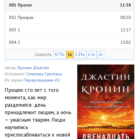
001 Пролог
11:38
002 Призрак
00:20
003 1
12:17
004 2
15:02
Скорость
0.75x
1x
1.25x
1.5x
2x
005 Фамильяр
05:20
006 3
26:06
Автор:
Кронин Джастин
Исполняет:
Смелова Светлана
007 4
26:19
Из серии:
Перерождение #2
Прошло сто лет с того
008 5
23:58
момента, как мир
разделился: день
009 6
20:56
принадлежит людям, а ночь
010 7
43:47
— ужасным тварям. Люди
научились
011 8
47:17
приспосабливаться к новой