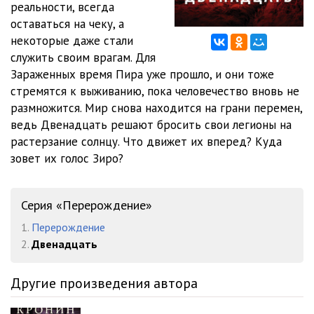
реальности, всегда
012 9
16:51
оставаться на чеку, а
013 10
31:48
некоторые даже стали
служить своим врагам. Для
014 11
12:22
Зараженных время Пира уже прошло, и они тоже
стремятся к выживанию, пока человечество вновь не
015 12
33:01
размножится. Мир снова находится на грани перемен,
016 13
07:57
ведь Двенадцать решают бросить свои легионы на
растерзание солнцу. Что движет их вперед? Куда
017 14
09:22
зовет их голос Зиро?
018 15
11:17
019 16
23:30
Серия «Перерождение»
1.
Перерождение
020 17
17:19
2.
Двенадцать
021 18
12:49
Другие произведения автора
022 19
06:07