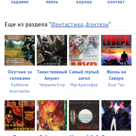
задание
пепла
корона
контакт
Еще из раздела "
Фантастика, фэнтези
"
Охотник за
Таинственный
Самый глупый
Жизнь на
головами
Амулет
ангел
Севере
Калбазов
Чекрыгин Егор
Мур Кристофер
Вонг Тао
Константин