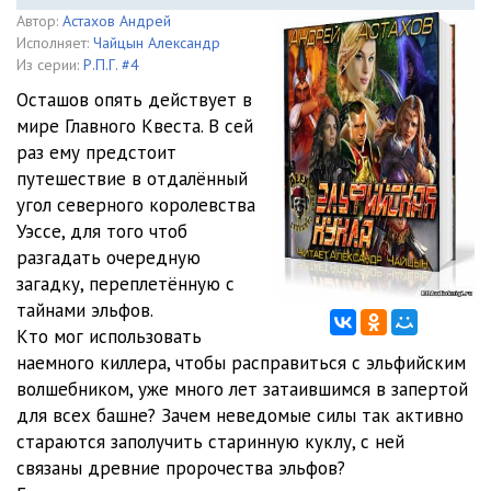
Автор:
Астахов Андрей
Исполняет:
Чайцын Александр
Из серии:
Р.П.Г. #4
Осташов опять действует в
мире Главного Квеста. В сей
раз ему предстоит
путешествие в отдалённый
угол северного королевства
Уэссе, для того чтоб
разгадать очередную
загадку, переплетённую с
тайнами эльфов.
Кто мог использовать
наемного киллера, чтобы расправиться с эльфийским
волшебником, уже много лет затаившимся в запертой
для всех башне? Зачем неведомые силы так активно
стараются заполучить старинную куклу, с ней
связаны древние пророчества эльфов?