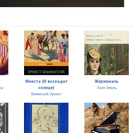
13:50
23:45
20:20
24:37
19:53
24:13
16:15
Фиеста (И восходит
Жерминаль
17:56
солнце)
ра
Золя Эмиль
Хемингуэй Эрнест
19:45
19:32
19:20