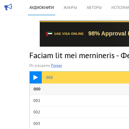
АУДИОКНИГИ
ЖАНРЫ
АВТОРЫ
ИСПОЛНИ
Faciam lit mei mernineris -
Из раздела
Роман
00:46
000
000
001
002
003