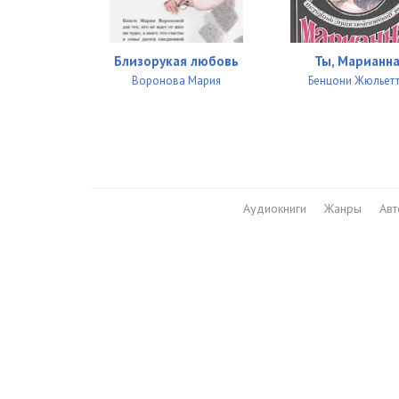
026
027
Близорукая любовь
Ты, Марианн
028
Воронова Мария
Бенцони Жюльет
029
030
031
Аудиокниги
Жанры
Ав