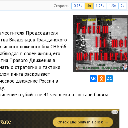
Скорость
0.75x
1x
1.25x
1.5x
2x
20:10
18:35
21:01
 заместителя Председателя
ства Владельцев Гражданского
17:22
тивного ножевого боя СНБ-66.
19:39
аблюдал в своей жизни, его
ития Правого Движения в
20:35
нать о стратегии и тактике
елом книга раскрывает
23:21
ическое движение России в
22:37
ду.
винение в убийстве 41 человека в составе банды.
18:11
23:24
22:26