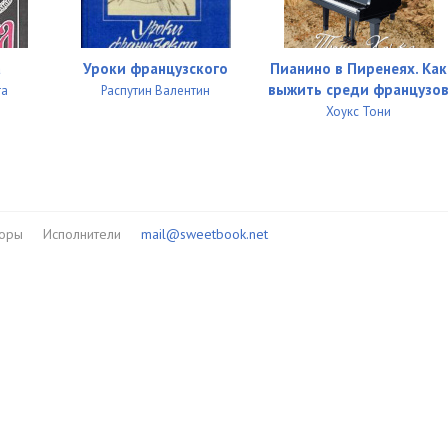
17:09
19:21
а
Уроки французского
Пианино в Пиренеях. Как
17:43
выжить среди французо
та
Распутин Валентин
Хоукс Тони
25:47
35:49
26:38
торы
Исполнители
mail@sweetbook.net