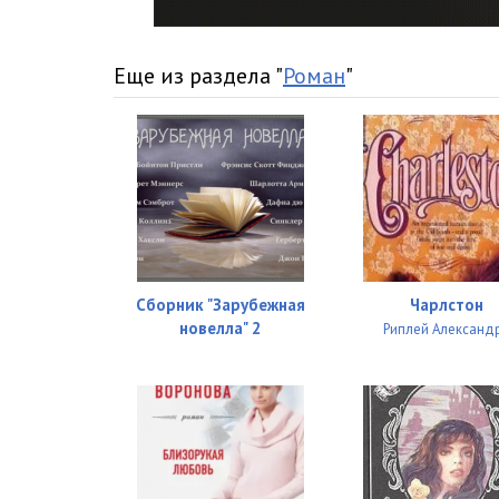
015
016
Еще из раздела "
Роман
"
017
018
019
020
021
Сборник "Зарубежная
Чарлстон
022
новелла" 2
Риплей Александ
023
024
025