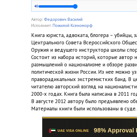
004
005
Автор:
Федорович Василий
Исполняет:
Пожилой Ксеноморф
006
Книга юриста, адвоката, блогера – убийцы,
Центрального Совета Всероссийского Обще
007
Оружия и ведущего инструктора школы спор
008
Состоит из набора историй, которые автор н
размышлений о национализме и обзоре разв
009
политической жизни России. Из нее можно уз
праворадикальных экстремистких банд. В ц
010
читателю авторский взгляд на националист
011
2000-х годах. Книга была написана в 2011 го
В августе 2012 автору было предъявлено об
012
Материалы книги были использованы в суде.
013
014