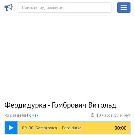
Фердидурка - Гомбрович Витольд
Из раздела
Роман
10 часов 19 минут
00:28
00:00
00:00
00_00_Gombrovich_-_Ferdidurka