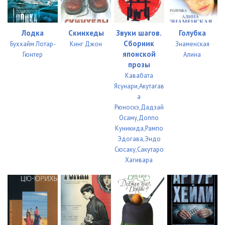
13_02_Paren_ili_novaya_poimka
27:50
13_03_Paren_ili_novaya_poimka
25:01
Лодка
Скинхеды
Звуки шагов.
Голубка
14_01_Razzudis-rozha_i_novaya_poimka
26:30
Сборник
Буххайм Лотар-
Кинг Джон
Знаменская
японской
Гюнтер
Алина
14_02_Razzudis-rozha_i_novaya_poimka
18:15
прозы
Кавабата
14_03_Razzudis-rozha_i_novaya_poimka
21:20
Ясунари,Акутагав
а
14_04_Razzudis-rozha_i_novaya_poimka
16:46
Рюноскэ,Дадзай
Осаму,Доппо
14_05_Razzudis-rozha_i_novaya_poimka
22:54
Куникида,Рампо
Эдогава,Эндо
Сюсаку,Сакутаро
Хагивара