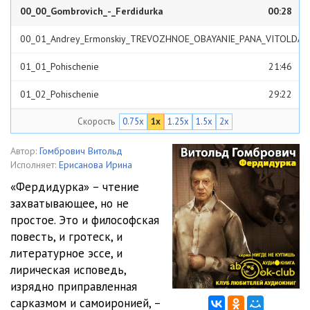
00_00_Gombrovich_-_Ferdidurka
00:28
00_01_Andrey_Ermonskiy_TREVOZHNOE_OBAYANIE_PANA_VITOLDA
05:41
01_01_Pohischenie
21:46
01_02_Pohischenie
29:22
Скорость
0.75x
1x
1.25x
1.5x
2x
02_01_Vodvorenie_v_uzilische_i_dalneyshee_umalenie
21:31
02_02_Vodvorenie_v_uzilische_i_dalneyshee_umalenie
18:37
Автор:
Гомбрович Витольд
Исполняет:
Ерисанова Ирина
02_03_Vodvorenie_v_uzilische_i_dalneyshee_umalenie
21:25
«Фердидурка» – чтение
захватывающее, но не
03_01_Poimka_s_polichnym_i_dalneyshee
20:22
простое. Это и философская
03_02_Poimka_s_polichnym_i_dalneyshee
22:47
повесть, и гротеск, и
литературное эссе, и
04_01_Predislovie_k_Filidoru_pripravlennomu_rebyachestvom
лирическая исповедь,
изрядно приправленная
22:52
04_02_Predislovie_k_Filidoru_pripravlennomu_rebyachestvom
сарказмом и самоиронией, –