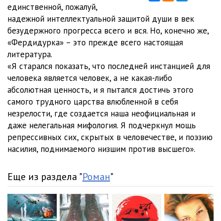
22:26
05_00_Filidor_pripravlennyy_rebyachestvom
30:00
единственной, пожалуй,
надежной интеллектуальной защитой души в век
06_00_Sovraschenie_i_dalneyshee_ponuzhdenie_k_molodosti
безудержного прогресса всего и вся. Но, конечно же,
«Фердидурка» – это прежде всего настоящая
31:51
07_00_Lyubov
25:32
литература.
08_00_Kompot
33:32
«Я старался показать, что последней инстанцией для
человека является человек, а не какая-либо
09_01_Podsmatrivanie_i_dalneyshee_pogruzhenie_v_sovremennost
абсолютная ценность, и я пытался достичь этого
самого трудного царства влюбленной в себя
22:58
09_02_Podsmatrivanie_i_dalneyshee_pogruzhenie_v_sovremennost
незрелости, где создается наша неофициальная и
21:16
10_01_Razzudis-noga_i_opyat_s_polichnym
25:19
даже нелегальная мифология. Я подчеркнул мощь
репрессивных сих, скрытых в человечестве, и поэзию
10_02_Razzudis-noga_i_opyat_s_polichnym
27:04
насилия, поднимаемого низшим против высшего».
11_00_Predislovie_k_Filibertu_pripravlennomu_rebyachestvom
Еще из раздела "
Роман
"
10:16
12_00_Filibert_pripravlennyy_rebyachestvom
05:34
13_01_Paren_ili_novaya_poimka
20:01