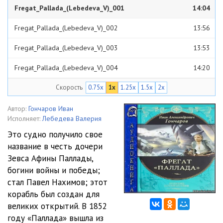
Fregat_Pallada_(Lebedeva_V)_001
14:04
Fregat_Pallada_(Lebedeva_V)_002
13:56
Fregat_Pallada_(Lebedeva_V)_003
13:53
Fregat_Pallada_(Lebedeva_V)_004
14:20
Скорость
0.75x
1x
1.25x
1.5x
2x
Fregat_Pallada_(Lebedeva_V)_005
16:55
Fregat_Pallada_(Lebedeva_V)_006
13:44
Автор:
Гончаров Иван
Исполняет:
Лебедева Валерия
Fregat_Pallada_(Lebedeva_V)_007
15:13
Это судно получило свое
название в честь дочери
Fregat_Pallada_(Lebedeva_V)_008
14:37
Зевса Афины Паллады,
Fregat_Pallada_(Lebedeva_V)_009
15:59
богини войны и победы;
стал Павел Нахимов; этот
Fregat_Pallada_(Lebedeva_V)_010
14:57
корабль был создан для
великих открытий. В 1852
Fregat_Pallada_(Lebedeva_V)_011
15:47
году «Паллада» вышла из