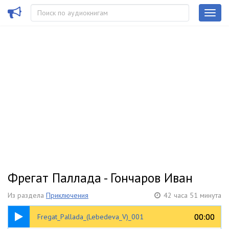
Фрегат Паллада - Гончаров Иван
Из раздела
Приключения
42 часа 51 минута
14:04
00:00
00:00
Fregat_Pallada_(Lebedeva_V)_001