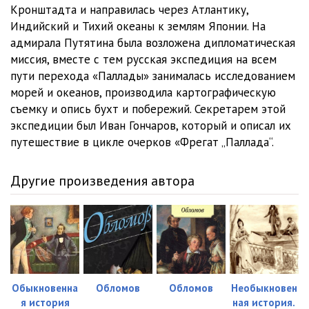
Fregat_Pallada_(Lebedeva_V)_012
13:50
Кронштадта и направилась через Атлантику,
Индийский и Тихий океаны к землям Японии. На
Fregat_Pallada_(Lebedeva_V)_013
13:32
адмирала Путятина была возложена дипломатическая
миссия, вместе с тем русская экспедиция на всем
Fregat_Pallada_(Lebedeva_V)_014
15:58
пути перехода «Паллады» занималась исследованием
Fregat_Pallada_(Lebedeva_V)_015
14:43
морей и океанов, производила картографическую
съемку и опись бухт и побережий. Секретарем этой
Fregat_Pallada_(Lebedeva_V)_016
13:27
экспедиции был Иван Гончаров, который и описал их
путешествие в цикле очерков «Фрегат „Паллада“.
Fregat_Pallada_(Lebedeva_V)_017
15:04
Fregat_Pallada_(Lebedeva_V)_018
15:41
Другие произведения автора
Fregat_Pallada_(Lebedeva_V)_019
13:40
Fregat_Pallada_(Lebedeva_V)_020
13:50
Fregat_Pallada_(Lebedeva_V)_021
13:43
Fregat_Pallada_(Lebedeva_V)_022
14:13
Обыкновенна
Обломов
Обломов
Необыкновен
я история
ная история.