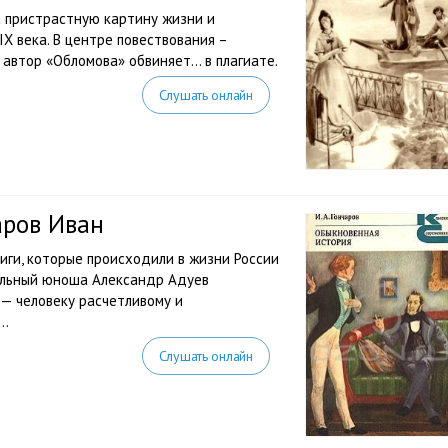
а пристрастную картину жизни и
X века. В центре повествования –
го автор «Обломова» обвиняет… в плагиате.
Слушать онлайн
аров Иван
ги, которые происходили в жизни России
тальный юноша Александр Адуев
 — человеку расчетливому и
..
Слушать онлайн