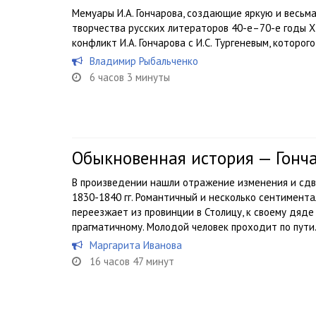
Мемуары И.А. Гончарова, создающие яркую и весьм
творчества русских литераторов 40-е–70-е годы XI
конфликт И.А. Гончарова с И.С. Тургеневым, которо
Владимир Рыбальченко
6 часов 3 минуты
Обыкновенная история — Гонч
В произведении нашли отражение изменения и сдви
1830-1840 гг. Романтичный и несколько сентимен
переезжает из провинции в Столицу, к своему дяде
прагматичному. Молодой человек проходит по пути.
Маргарита Иванова
16 часов 47 минут