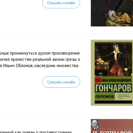
Слушать онлайн
лучше проникнуться духом произведения
почел прелестям реальной жизни грезы о
я Ильич Обломов, наследник множества
Слушать онлайн
манный как роман о противостоянии