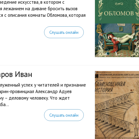
ведение искусства, в котором с
я лежанием на диване бросить вызов
ся с описания комнаты Обломова, которая
Слушать онлайн
аров Иван
служенный успех у читателей и признание
арин-провинциал Александр Адуев
чу – деловому человеку. Что ждет
ба...
Слушать онлайн