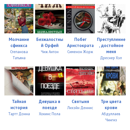
Молчание
Безжалостны
Побег
Преступление
сфинкса
й Орфей
Аристократа
, достойное
меня
Степановa
Чиж Антон
Сименон Жорж
Татьяна
Дреснер Хэл
Тайная
Девушка в
Святыня
Три цвета
история
поезде
крови
Лихэйн Деннис
Тартт Донна
Хокинс Пола
Абдуллаев
Чингиз