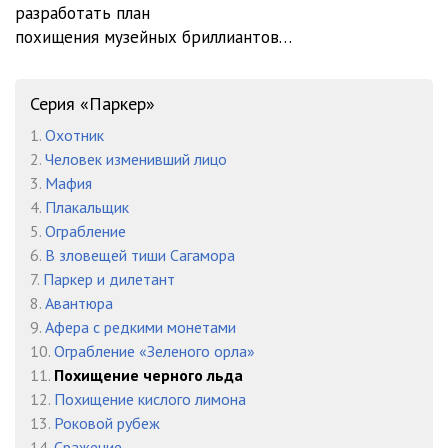
разработать план
похищения музейных бриллиантов…
12.Ричард Старк - Похищение черного льда
20:44
13.Ричард Старк - Похищение черного льда
15:36
Серия «Паркер»
14.Ричард Старк - Похищение черного льда
16:34
1.
Охотник
15.Ричард Старк - Похищение черного льда
17:09
2.
Человек изменивший лицо
3.
Мафия
16.Ричард Старк - Похищение черного льда
17:24
4.
Плакальщик
5.
Ограбление
17.Ричард Старк - Похищение черного льда
11:25
6.
В зловещей тиши Сагамора
18.Ричард Старк - Похищение черного льда
16:40
7.
Паркер и дилетант
8.
Авантюра
19.Ричард Старк - Похищение черного льда
11:26
9.
Афера с редкими монетами
10.
Ограбление «Зеленого орла»
20.Ричард Старк - Похищение черного льда
18:09
11.
Похищение черного льда
12.
Похищение кислого лимона
13.
Роковой рубеж
14.
Сражение