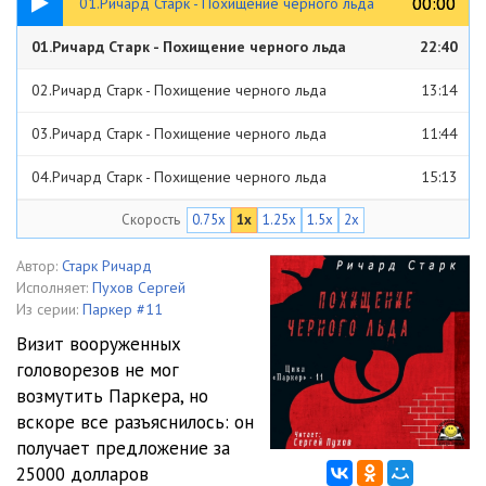
00:00
00:00
01.Ричард Старк - Похищение черного льда
01.Ричард Старк - Похищение черного льда
22:40
02.Ричард Старк - Похищение черного льда
13:14
03.Ричард Старк - Похищение черного льда
11:44
04.Ричард Старк - Похищение черного льда
15:13
Скорость
0.75x
1x
1.25x
1.5x
2x
05.Ричард Старк - Похищение черного льда
12:11
06.Ричард Старк - Похищение черного льда
21:31
Автор:
Старк Ричард
Исполняет:
Пухов Сергей
07.Ричард Старк - Похищение черного льда
16:52
Из серии:
Паркер #11
Визит вооруженных
08.Ричард Старк - Похищение черного льда
14:30
головорезов не мог
возмутить Паркера, но
09.Ричард Старк - Похищение черного льда
18:17
вскоре все разъяснилось: он
10.Ричард Старк - Похищение черного льда
10:17
получает предложение за
25000 долларов
11.Ричард Старк - Похищение черного льда
09:27