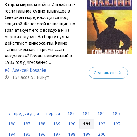
Вторая мировая война. Английское
госпитальное судно, плывущее в
Северном море, находится под
защитой Женевской конвенции, но
враг атакует его с воздуха и из
морских глубин. На борту судна
действуют диверсанты. Какие
тайны скрывают трюмы «Сан-
Андреаса»? Роман, написанный в
1983 году, мгновенно...
Алексей Ковалёв
Слушать онлайн
13 часов 55 минут
← предыдущая
первая
182
183
184
185
186
187
188
189
190
191
192
193
194
195
196
197
198
199
200