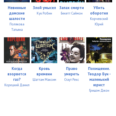
Невинные
Злой умысел
Запах смерти
Убить
дамские
оборотня
Кук Робин
Бекетт Саймон
шалости
Корчевский
Полякова
Юрий
Татьяна
Когда
Кровь
Право
Похищение.
взорвется
времени
умереть
Теодор Бун -
газ?
маленький
Шаттам Максим
Стаут Рекс
юрист
Корецкий Данил
Гришэм Джон