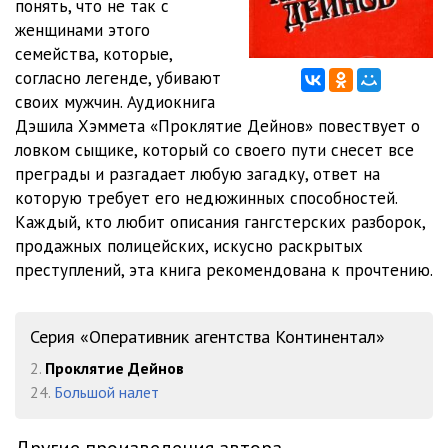
понять, что не так с
02_11_ Bog
22:52
женщинами этого
02_12_ Nechestivyy hram
23:44
семейства, которые,
согласно легенде, убивают
03_13_ Tropinka na skale
19:29
своих мужчин. Аудиокнига
Дэшила Хэммета «Проклятие Дейнов» повествует о
03_14_ Razbityy «kraysler»
17:24
ловком сыщике, который со своего пути снесет все
03_15_ «Ubil ego ya»
18:57
преграды и разгадает любую загадку, ответ на
которую требует его недюжинных способностей.
03_16_ Nochnaya ohota
22:25
Каждый, кто любит описания гангстерских разборок,
продажных полицейских, искусно раскрытых
03_17_ Za tupym mysom
16:56
преступлений, эта книга рекомендована к прочтению.
03_18_ Apelsin
16:03
03_19_ Vyrodok
24:34
Серия «Оперативник агентства Континентал»
2.
Проклятие Дейнов
03_20_ Dom nad buhtoy
25:04
24.
Большой налет
03_21_ Aroniya Holdorn
23:06