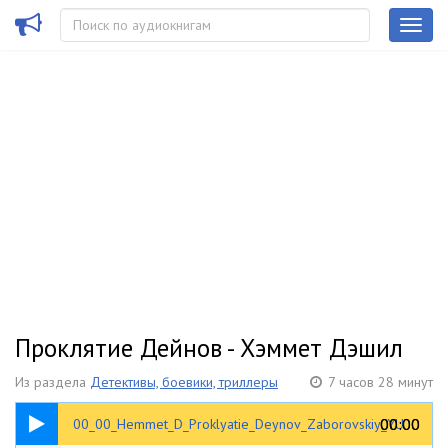
Проклятие Дейнов - Хэммет Дэшил
Из раздела
Детективы, боевики, триллеры
7 часов 28 минут
00:24
00:00
00:00
00_00_Hemmet_D_Proklyatie_Deynov_Zaborovskiy_YU