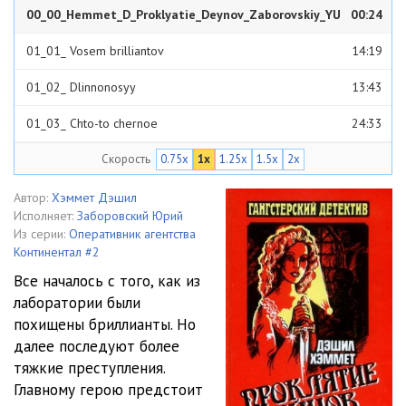
00_00_Hemmet_D_Proklyatie_Deynov_Zaborovskiy_YU
00:24
01_01_ Vosem brilliantov
14:19
01_02_ Dlinnonosyy
13:43
01_03_ Chto-to chernoe
24:33
Скорость
0.75x
1x
1.25x
1.5x
2x
01_04_ Tumannye Harpery
10:36
01_05_ Gabriela
26:26
Автор:
Хэммет Дэшил
Исполняет:
Заборовский Юрий
01_06_ Beglets s Chertova ostrova
12:43
Из серии:
Оперативник агентства
Континентал #2
01_07_ Proklyatie
21:41
Все началось с того, как из
лаборатории были
01_08_ «No» i «esli by»
08:42
похищены бриллианты. Но
02_09_ Slepoy v temnom chulane
17:56
далее последуют более
тяжкие преступления.
02_10_ Uvyadshie tsvety
21:41
Главному герою предстоит