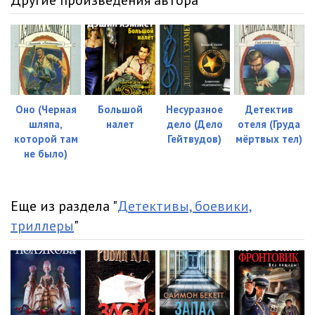
Другие произведения автора
03_22_ Priznaniya
25:34
03_23_ Tsirk
19:46
Оно (Черная
Большой
Несуразное
Детектив
шляпа,
налет
дело (Дело
отеля (Груда
которой там
Гейтвудов)
мёртвых тел)
не было)
Еще из раздела "
Детективы, боевики,
триллеры
"